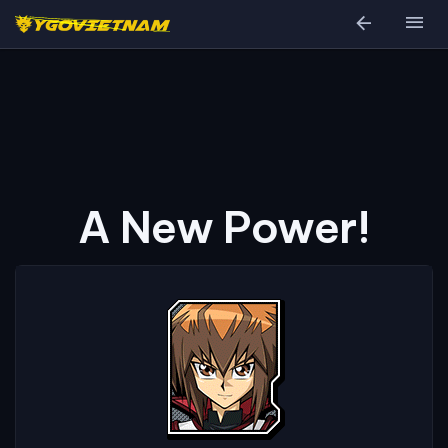
arrow_back
menu
A New Power!