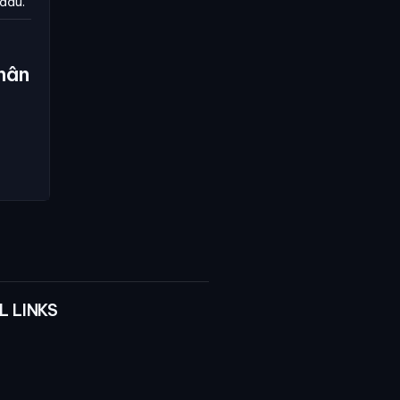
 đấu.
hân
L LINKS