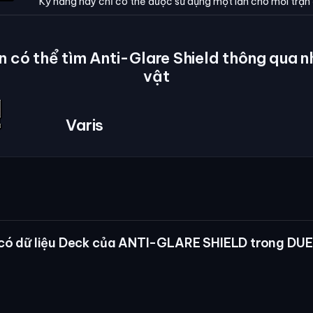
Kỹ năng này chỉ có thể được sử dụng một lần cho mỗi trận
n có thể tìm Anti-Glare Shield thông qua n
vật
Varis
có dữ liệu Deck của ANTI-GLARE SHIELD trong DUE