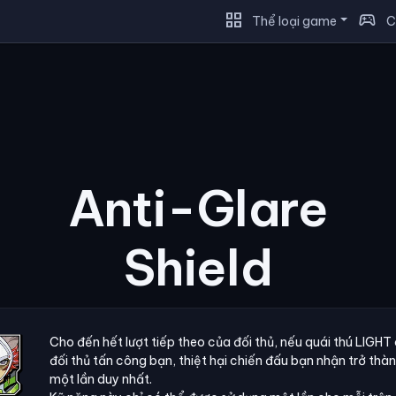
grid_view
sports_esports
Thể loại game
C
Anti-Glare
Shield
Cho đến hết lượt tiếp theo của đối thủ, nếu quái thú LIGHT
đối thủ tấn công bạn, thiệt hại chiến đấu bạn nhận trở thàn
một lần duy nhất.