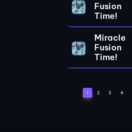
Fusion
Time!
Miracle
Fusion
Time!
(current)
1
2
3
4