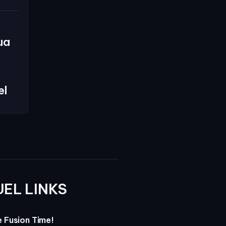
ua
el
UEL LINKS
 Fusion Time!