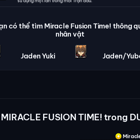
sử dụng một lần trong mỗi Trận đấu.
ạn có thể tìm Miracle Fusion Time! thông q
nhân vật
Jaden Yuki
Jaden/Yub
 MIRACLE FUSION TIME! trong D
Miracle