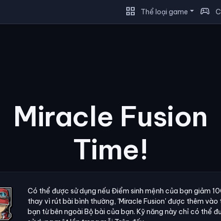
grid_view
sports_esports
Thể loại game
C
Miracle Fusion
Time!
Có thể được sử dụng nếu Điểm sinh mệnh của bạn giảm 10
thay vì rút bài bình thường, 'Miracle Fusion' được thêm vào
bạn từ bên ngoài Bộ bài của bạn. Kỹ năng này chỉ có thể đ