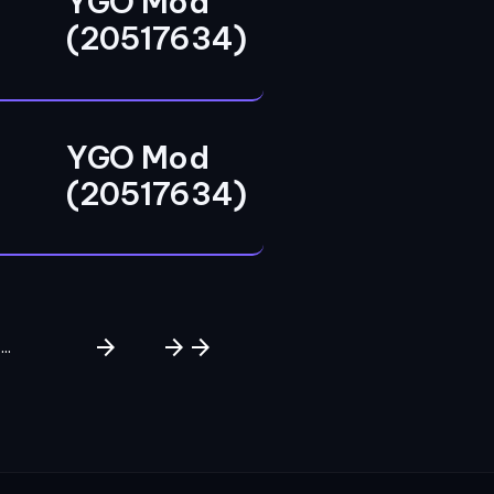
YGO Mod
(20517634)
YGO Mod
(20517634)
arrow_forward
arrow_forward
arrow_forward
...