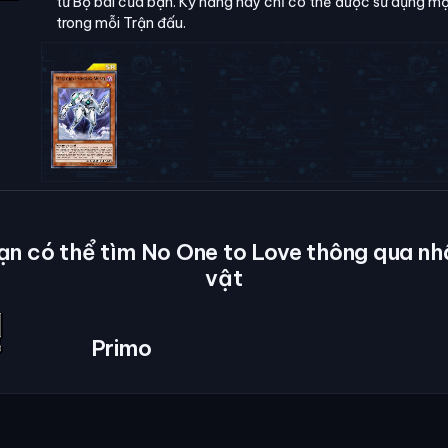
từ Bộ bài của bạn. Kỹ năng này chỉ có thể được sử dụng mộ
trong mỗi Trận đấu.
ạn có thể tìm No One to Love thông qua nh
vật
Primo