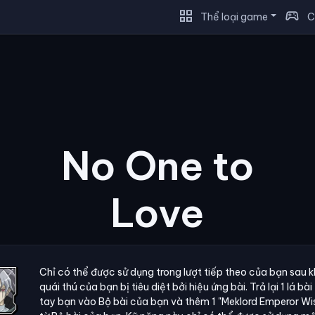
grid_view
sports_esports
Thể loại game
C
No One to
Love
Chỉ có thể được sử dụng trong lượt tiếp theo của bạn sau k
quái thú của bạn bị tiêu diệt bởi hiệu ứng bài. Trả lại 1 lá bài
tay bạn vào Bộ bài của bạn và thêm 1 "Meklord Emperor Wis