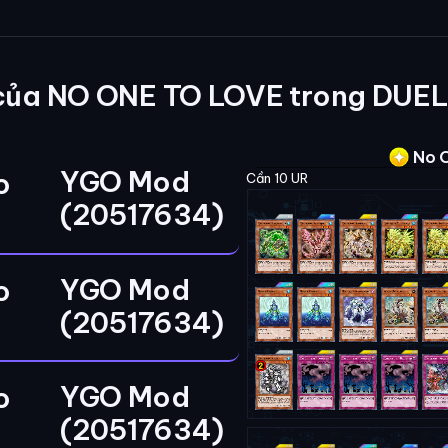
của NO ONE TO LOVE trong DUEL
No O
YGO Mod
o
Cần 10 UR
(20517634)
YGO Mod
o
(20517634)
YGO Mod
o
(20517634)