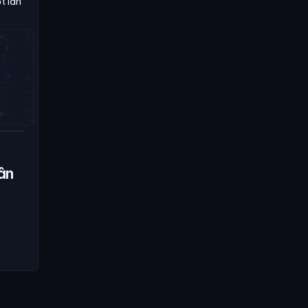
t lần
ân