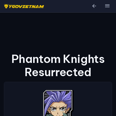
arrow_back
menu
Phantom Knights
Resurrected