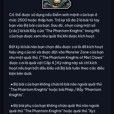
Có thể được sử dụng nếu Điểm sinh mệnh của bạn ở
mức 2500 hoặc thấp hơn. Trả lại tối đa 2 lá bài từ tay
bạn vào Bộ bài của bạn. Sau đó, chọn cùng một số
(các) lá bài Bẫy của "The Phantom Knights" trong Mộ
của bạn được xem như quái thú khi được kích hoạt.
Bất kỳ lá bài nào bạn chọn đều được coi là đã kích hoạt
hiệu ứng của nó và được đặt vào Monster Zone của bạn
như một quái thú. ("The Phantom Knights of Mist Claws"
được coi là quái vật Cấp 4.) Kỹ năng này sẽ chỉ kích
hoạt nếu bạn bắt đầu Đấu với Bộ bài tuân theo các điều
kiện bên dưới.
● Bộ bài của bạn không chứa lá bài nào ngoài quái thú
"The Phantom Knights" hoặc bài Phép / Bẫy "Phantom
Knights".
● Bộ bài phụ của bạn không chứa quái thú nào ngoài
quái thú "The Phantom Knights" hoặc quái thú "Xyz