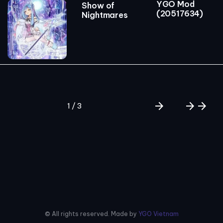
YGO Mod
Show of
(20517634)
Nightmares
arrow_forward
arrow_forward
arrow_forward
1 / 3
© All rights reserved. Made by
YGO Vietnam