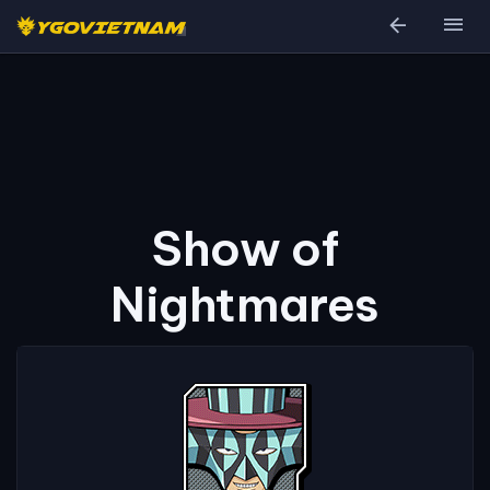
arrow_back
menu
Show of
Nightmares