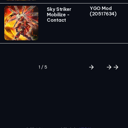
YGO Mod
Sky Striker
(20517634)
Mobilize -
Contact
arrow_forward
arrow_forward
arrow_forward
1 / 5