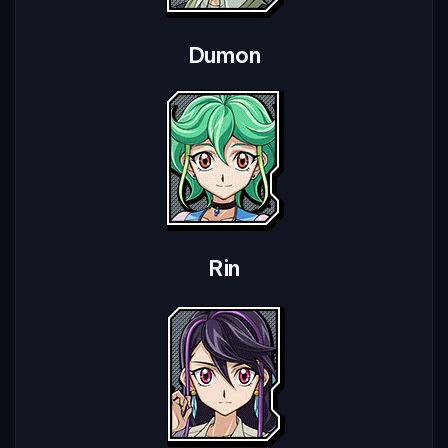
Dumon
Rin