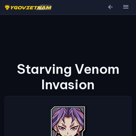
arrow_back
menu
Starving Venom
Invasion