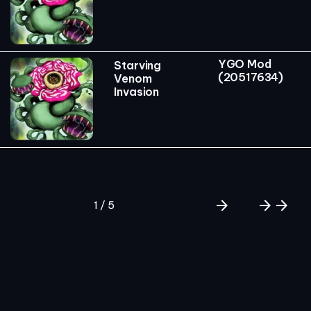
YGO Mod
Starving
(20517634)
Venom
Invasion
arrow_forward
arrow_forward
arrow_forward
1 / 5