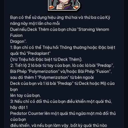
Bạn có thể sử dụng hiệu ứng thứ hai và thứ ba của Kỹ
năng này một lần cho mỗi
Duel nếu Deck Thêm của bạn chứa "Starving Venom
Fusion
Dragon".
1: Bạn chỉ có thể Triệu hồi Thông thường hoặc Đặc biệt
quái thú "Predaplant"
(trừ Triệu hồi Đặc biệt từ Deck Thêm).
2: Tiết lộ 2 lá bài từ tay của bạn, là các lá bài "Predap",
Bài Phép "Polymerization" và/hoặc Bài Phép "Fusion",
sau đó thêm 1 "Polymerization" từ bên ngoài
Deck của bạn và 1 lá bài "Predap" từ Deck hoặc Mộ của
bạn
lên tay của bạn.
3: Nếu chỉ có đối thủ của bạn điều khiển một quái thú,
hãy đặt 1
Predator Counter lên một quái thú ngửa mặt mà đối thủ
của bạn
điều khiển, và nếu bạn làm vậy, bất kỳ quái thú nào