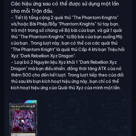
Các hiệu ứng sau có thể được sử dụng một lần
cho mỗi Trận đấu.
- Tiết lộ tổng cộng 2 quái thú "The Phantom Knights"
và/hoặc Bài Phép/Bẫy "Phantom Knights" từ tay bạn,
trả một trong số chúng về Bộ bài của bạn, và gửi 1 quái
thú "The Phantom Knights" từ Bộ bài của bạn xuống Mộ
của bạn . Trong lượt này, bạn có thể coi các quái thú
"The Phantom Knight" là quái thú Cấp 4 khi bạn Triệu hồi
Xyz "Dark Rebellion Xyz Dragon".
- Loại bỏ 2 Nguyên liệu Xyz khỏi 1 "Dark Rebellion Xyz
Dragon" mà bạn điều khiển, đồng thời tăng ATK của nó
thêm 500 cho đến hết lượt. Trong lượt tiếp theo của đối
thủ sau khi bạn kích hoạt hiệu ứng này, bạn chỉ có thể
kích hoạt hiệu ứng của Quái thú Xyz của mình một lần.