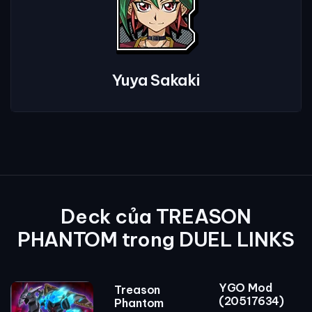
Yuya Sakaki
Deck của TREASON
PHANTOM trong DUEL LINKS
YGO Mod
Treason
(20517634)
Phantom