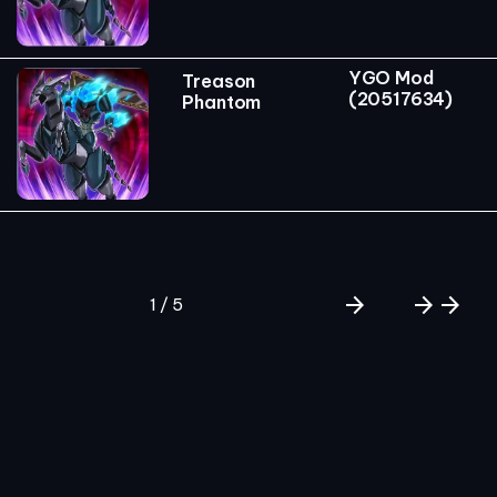
YGO Mod
Treason
(20517634)
Phantom
arrow_forward
arrow_forward
arrow_forward
1 / 5