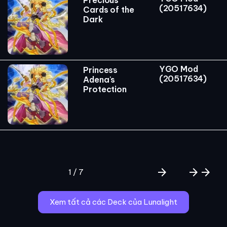
(20517634)
Cards of the
Dark
YGO Mod
Princess
(20517634)
Adena's
Protection
arrow_forward
arrow_forward
arrow_forward
1 / 7
Xem tất cả các Deck của Lunalight