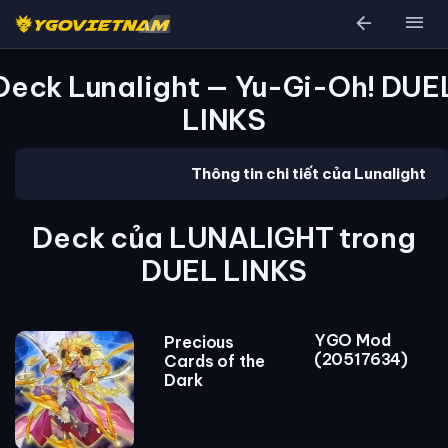
arrow_back
menu
Deck Lunalight — Yu-Gi-Oh! DUE
LINKS
Thông tin chi tiết của Lunalight
Deck của LUNALIGHT trong
DUEL LINKS
YGO Mod
Precious
(20517634)
Cards of the
Dark