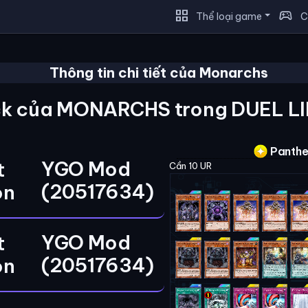
grid_view
sports_esports
Thể loại game
C
Thông tin chi tiết của Monarchs
k của MONARCHS trong DUEL L
Panthei
YGO Mod
t
Cần 10 UR
(20517634)
on
YGO Mod
t
(20517634)
on