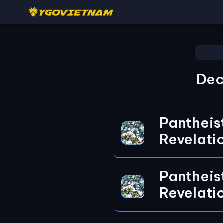
Dec
Pantheis
Revelati
Pantheis
Revelati