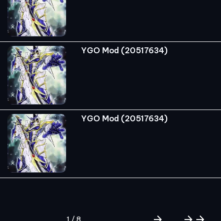
YGO Mod (20517634)
YGO Mod (20517634)
arrow_forward
arrow_forward
arrow_forward
1 / 8