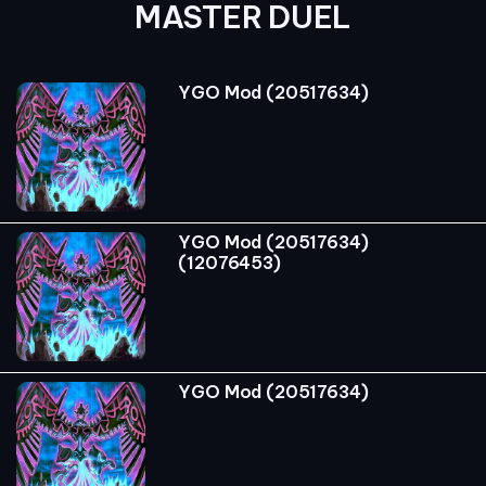
MASTER DUEL
YGO Mod (20517634)
YGO Mod (20517634)
(12076453)
YGO Mod (20517634)