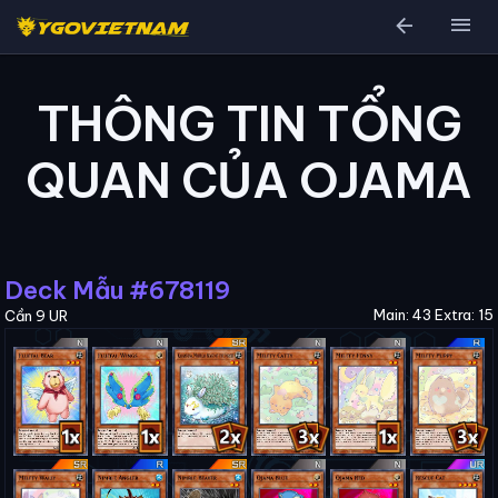
arrow_back
menu
THÔNG TIN TỔNG
QUAN CỦA OJAMA
Deck Mẫu #678119
Main: 43 Extra: 15
Cần 9 UR