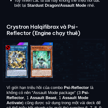
Tuy nhiên các lá bài này không thể triệu hồi đặc
biệt lại
Stardust Dragon/Assault Mode
nhé.
Crystron Halqifibrax và Psi-
Reflector (Engine chạy thuê)
Vì giới hạn triệu hồi của combo
Psi-Reflector
là
không có nên “Assault Mode package” (3
Psi-
Reflector
, 1
Assault Beast
, 1
Assault Mode
Activate
) cũng được sử dụng trong một vài deck để
có thể triệu hồi nhanh các quái thú synchro 6, 7, 8, 9