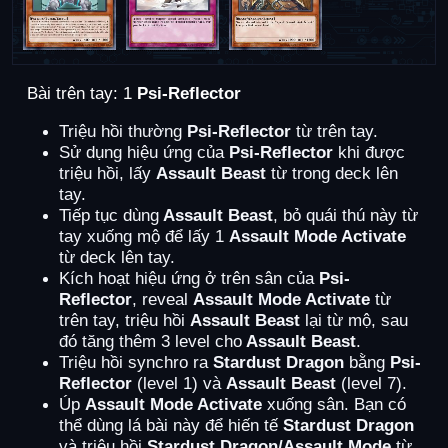
Bài trên tay: 1
Psi-Reflector
Triệu hồi thường
Psi-Reflector
từ trên tay.
Sử dụng hiệu ứng của
Psi-Reflector
khi được
triệu hồi, lấy
Assault Beast
từ trong deck lên
tay.
Tiếp tục dùng
Assault Beast
, bỏ quái thú này từ
tay xuống mộ để lấy 1
Assault Mode Activate
từ deck lên tay.
Kích hoạt hiệu ứng ở trên sân của
Psi-
Reflector
, reveal
Assault Mode Activate
từ
trên tay, triệu hồi
Assault Beast
lại từ mộ, sau
đó tăng thêm 3 level cho
Assault Beast
.
Triệu hồi synchro ra
Stardust Dragon
bằng
Psi-
Reflector
(level 1) và
Assault Beast
(level 7).
Úp
Assault Mode Activate
xuống sân. Bạn có
thể dùng lá bài này để hiến tế
Stardust Dragon
và triệu hồi
Stardust Dragon/Assault Mode
từ