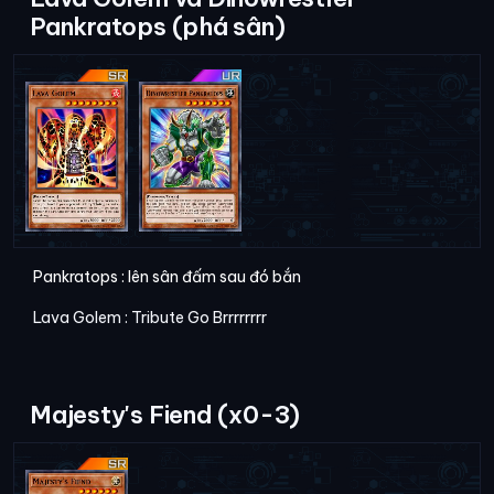
Pankratops (phá sân)
Pankratops : lên sân đấm sau đó bắn
Lava Golem : Tribute Go Brrrrrrrr
Majesty's Fiend (x0-3)