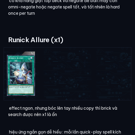
có khả năng giật top deck và negate để bait mấy con
omni-negate hoặc negate spell tốt, và tất nhiên là hard
once per turn
Runick Allure (x1)
effect ngon, nhưng bóc lên tay nhiều copy thì brick và
search được nên x1 là ổn
hiệu ứng ngắn gọn dễ hiểu : mỗi lần quick-play spell kích