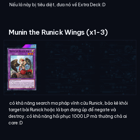
Nếu lá này bị tiêu diệt, đưa nó về Extra Deck :D
Munin the Runick Wings (x1-3)
có khả năng search ma pháp vĩnh cữu Runick, bảo kê khỏi
target bài Runick hoặc lá bạn đang úp để negate và
destroy, có khả năng hồi phục 1000 LP mà thường chả ai
care :D