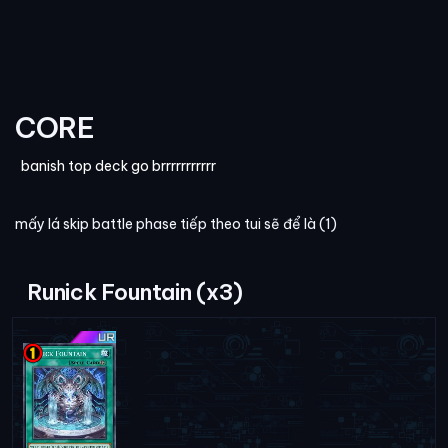
CORE
banish top deck go brrrrrrrrrrr
mấy lá skip battle phase tiếp theo tui sẽ để là (1)
Runick Fountain (x3)