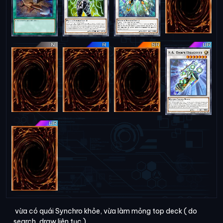
vừa có quái Synchro khỏe, vừa làm mỏng top deck ( do