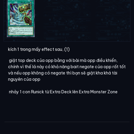
kích 1 trong mấy effect sau, (1)
giật top deck của opp bằng với bài mà opp điều khiển,
chính vì thế lá này có khả năng bait negate của opp rất tốt
và nếu opp không có negate thì bạn sẽ giật kha khá tài
nguyên của opp
nhảy 1 con Runick từ Extra Deck lên Extra Monster Zone