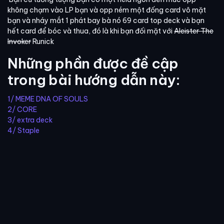
không chạm vào LP bạn và opp ném một đống card vô mặt
bạn và nháy mắt 1 phát bay bà nó 69 card top deck và bạn
hết card để bóc và thua, đó là khi bạn đối mặt với
Aleister The
Invoker
Runick
Những phần được đề cập
trong bài hướng dẫn này:
1/ MEME DNA OF SOULS
2/ CORE
3/ extra deck
4/ Staple