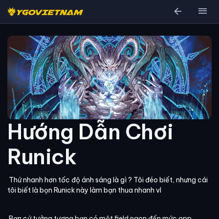
arrow_back
menu
Hướng Dẫn Chơi
Runick
Thứ nhanh hơn tốc độ ánh sáng là gì ? Tôi đéo biết, nhưng cái
tôi biết là bọn Runick này làm bạn thua nhanh vl
Bạn cứ tưởng tượng bạn có một field ngon đến mức opp