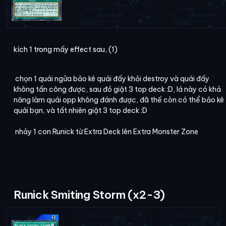
kích 1 trong mấy effect sau, (1)
chọn 1 quái ngửa bảo kê quái đấy khỏi destroy và quái đấy
không tấn công được, sau đó giật 3 top deck :D, lá này có khả
năng làm quái opp không đánh được, đã thế còn có thể bảo kê
quái bạn, và tất nhiên giật 3 top deck :D
nhảy 1 con Runick từ Extra Deck lên Extra Monster Zone
Runick Smiting Storm (x2-3)