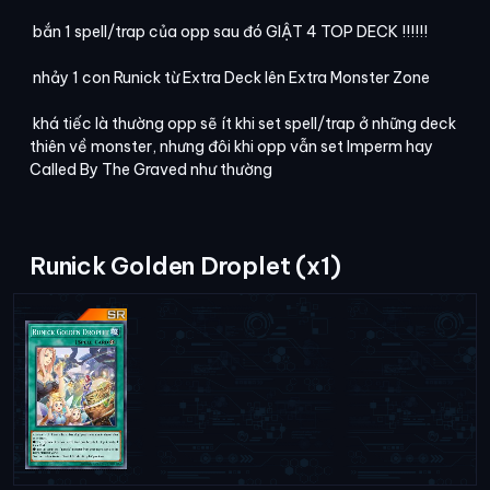
bắn 1 spell/trap của opp sau đó GIẬT 4 TOP DECK !!!!!!
nhảy 1 con Runick từ Extra Deck lên Extra Monster Zone
khá tiếc là thường opp sẽ ít khi set spell/trap ở những deck
thiên về monster, nhưng đôi khi opp vẫn set Imperm hay
Called By The Graved như thường
Runick Golden Droplet (x1)