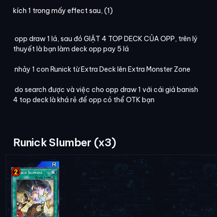
kích 1 trong mấy effect sau, (1)
opp draw 1 lá, sau đó GIẬT 4 TOP DECK CỦA OPP, trên lý
thuyết là bạn làm deck opp pay 5 lá
nhảy 1 con Runick từ Extra Deck lên Extra Monster Zone
do search được và việc cho opp draw 1 với cái giá banish
4 top deck là khá rẻ để opp có thể OTK bạn
Runick Slumber (x3)