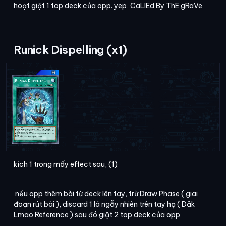
hoạt giật 1 top deck của opp. yep, CaLlEd By ThE gRaVe
Runick Dispelling (x1)
kích 1 trong mấy effect sau, (1)
nếu opp thêm bài từ deck lên tay, trừ Draw Phase ( giai
đoạn rút bài ), discard 1 lá ngẫy nhiên trên tay họ ( Dảk
Lmao Reference ) sau đó giật 2 top deck của opp