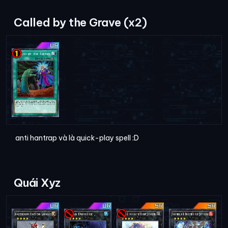
Called by the Grave (x2)
anti hantrap và là quick-play spell :D
Quái Xyz