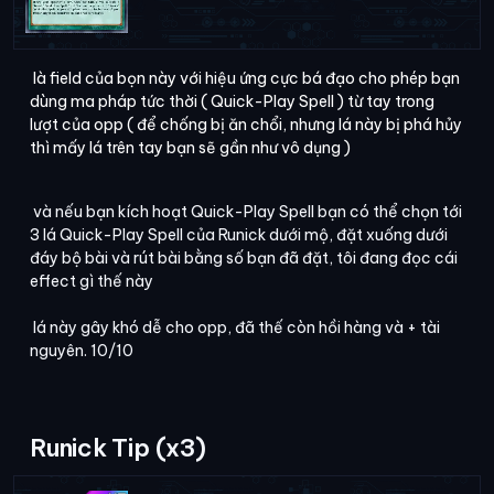
là field của bọn này với hiệu ứng cực bá đạo cho phép bạn
dùng ma pháp tức thời ( Quick-Play Spell ) từ tay trong
lượt của opp ( để chống bị ăn chổi, nhưng lá này bị phá hủy
thì mấy lá trên tay bạn sẽ gần như vô dụng )
và nếu bạn kích hoạt Quick-Play Spell bạn có thể chọn tới
3 lá Quick-Play Spell của Runick dưới mộ, đặt xuống dưới
đáy bộ bài và rút bài bằng số bạn đã đặt, tôi đang đọc cái
effect gì thế này
lá này gây khó dễ cho opp, đã thế còn hồi hàng và + tài
nguyên. 10/10
Runick Tip (x3)