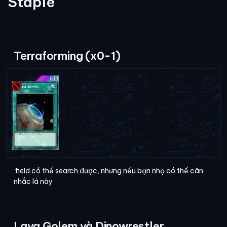
Staple
Terraforming (x0-1)
field có thể search được, nhưng nếu bạn nhọ có thể cân
nhắc lá này
Lava Golem và Dinowrestler