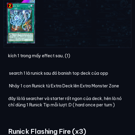
kích 1 trong mấy effect sau, (1)
search 1 lá runick sau đó banish top deck của opp
Nhảy 1 con Runick từ Extra Deck lên Extra Monster Zone
đây là lá searcher và starter rất ngon của deck, hên là nó
chỉ dùng 1 Runick Tip mỗi lượt :D ( hard once per turn )
Runick Flashing Fire (x3)