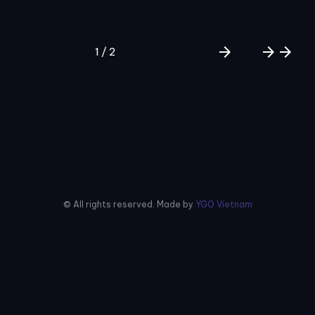
arrow_forward
arrow_forward
arrow_forward
1 / 2
© All rights reserved. Made by
YGO Vietnam