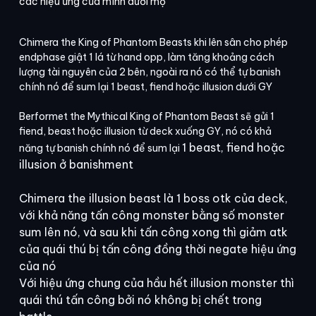
các hiệu ứng của mình dưới mộ
Chimera the King of Phantom Beasts khi lên sân cho phép
endphase giật 1 lá từ hand opp, làm tăng khoảng cách
lượng tài nguyên của 2 bên, ngoài ra nó có thể tự banish
chính nó để sum lại 1 beast, fiend hoặc illusion dưới GY
Berformet the Mythical King of Phantom Beast sẽ gửi 1
fiend, beast hoặc illusion từ deck xuống GY, nó có khả
1 beast, fiend hoặc
năng tự banish chính nó để sum lại
illusion ở banishment
Chimera the illusion beast là 1 boss otk của deck,
với khả năng tấn công monster bằng số monster
sum lên nó, và sau khi tấn công xong thì giảm atk
của quái thú bị tấn công đồng thời negate hiệu ứng
của nó
Với hiệu ứng chung của hầu hết illusion monster thì
quái thú tấn công bởi nó không bị chết trong