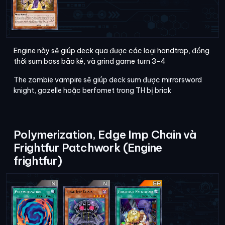
Engine này sẽ giúp deck qua được các loại handtrap, đồng
thời sum boss bảo kê, và grind game turn 3-4
The zombie vampire sẽ giúp deck sum được mirrorsword
knight, gazelle hoặc berfomet trong TH bị brick
Polymerization, Edge Imp Chain và
Frightfur Patchwork (Engine
frightfur)