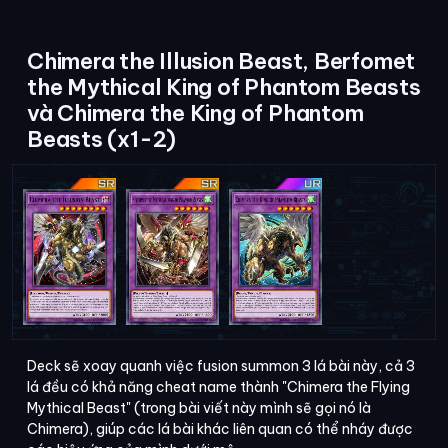
Chimera the Illusion Beast, Berfomet
the Mythical King of Phantom Beasts
và Chimera the King of Phantom
Beasts (x1-2)
Deck sẽ xoay quanh việc fusion summon 3 lá bài này, cả 3
lá đều có khả năng cheat name thành "Chimera the Flying
Mythical Beast" (trong bài viết này mình sẽ gọi nó là
Chimera), giúp các lá bài khác liên quan có thể nháy được