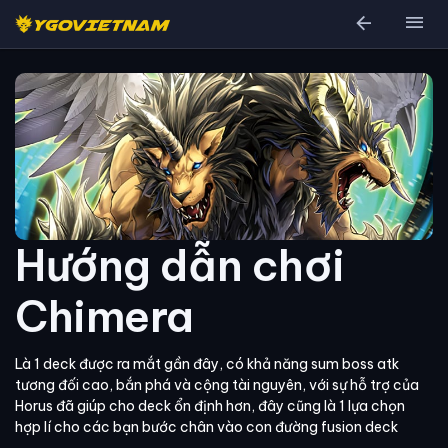
arrow_back
menu
Hướng dẫn chơi
Chimera
Là 1 deck được ra mắt gần đây, có khả năng sum boss atk
tương đối cao, bắn phá và cộng tài nguyên, với sự hỗ trợ của
Horus đã giúp cho deck ổn định hơn, đây cũng là 1 lựa chọn
hợp lí cho các bạn bước chân vào con đường fusion deck