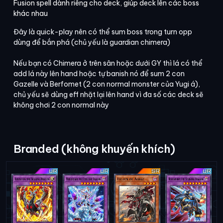
Fusion spell dành riêng cho deck, giúp deck lên các boss
khác nhau
Đây là quick-play nên có thể sum boss trong turn opp
dùng để bắn phá (chủ yếu là guardian chimera)
Nếu bạn có Chimera ở trên sân hoặc dưới GY thì lá có thể
add lá này lên hand hoặc tự banish nó để sum 2 con
Gazelle và Berfomet (2 con normal monster của Yugi á),
chủ yếu sẽ dùng eff nhặt lại lên hand vì đa số các deck sẽ
không chơi 2 con normal này
Branded (không khuyến khích)