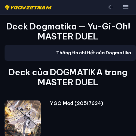
arrow_back
menu
Deck Dogmatika — Yu-Gi-Oh!
MASTER DUEL
Thông tin chi tiết của Dogmatika
Deck của DOGMATIKA trong
MASTER DUEL
YGO Mod (20517634)