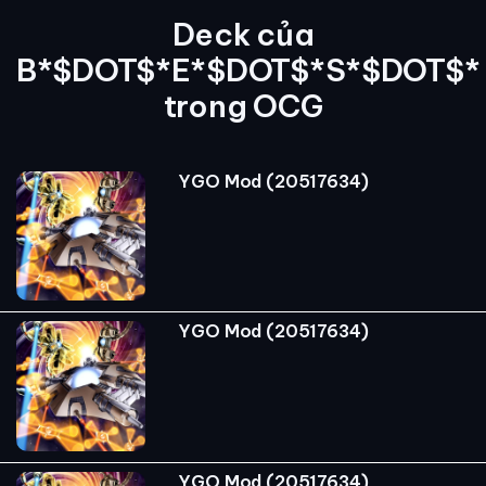
Deck của
B*$DOT$*E*$DOT$*S*$DOT$*
trong OCG
YGO Mod (20517634)
YGO Mod (20517634)
YGO Mod (20517634)