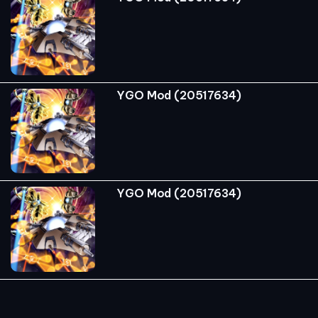
YGO Mod (20517634)
YGO Mod (20517634)