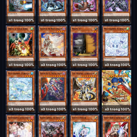
x1 trong 100%
x1 trong 100%
x1 trong 100%
x1 trong 100%
x1 trong 100%
x3 trong 100%
x1 trong 100%
x3 trong 100%
x3 trong 100%
x3 trong 100%
x3 trong 100%
x1 trong 100%