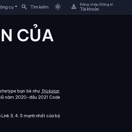
Đăng nhập/Đăng kí
search
light_mode
person
ông cụ
Tìm kiếm
Tài khoản
AN CỦA
 archetype bạn bè như
Trickstar
,
 cuối năm 2020-đầu 2021 Code
ú Link 3, 4, 5 mạnh nhất của bộ