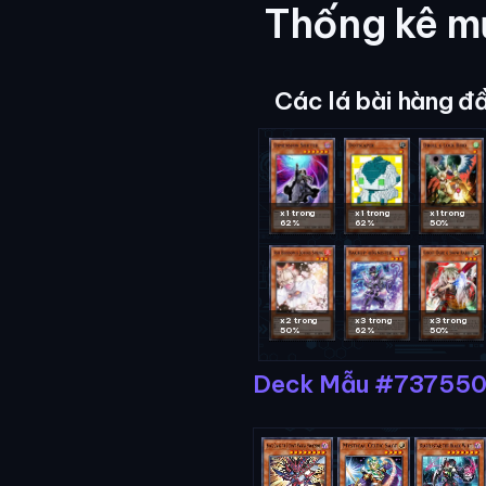
Thống kê mứ
Các lá bài hàng đ
x1 trong
x1 trong
x1 trong
62%
62%
50%
x2 trong
x3 trong
x3 trong
50%
62%
50%
Deck Mẫu #73755