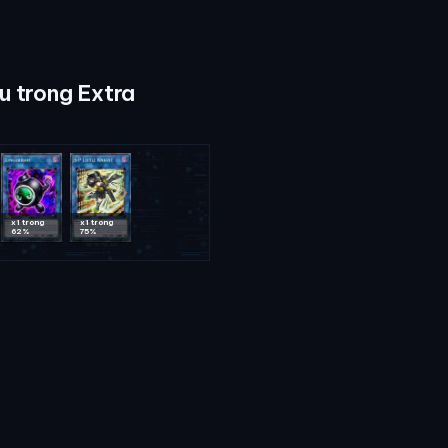
u trong Extra
x1 trong
x1 trong
62%
75%