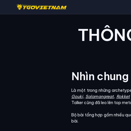
THÔNG
Nhìn chung
Là một trong những archetype 
Gouki,
Salamangreat,
Rokket
Talker cũng đã leo lên top m
Bộ bài tổng hợp gồm nhiều quái
bài.