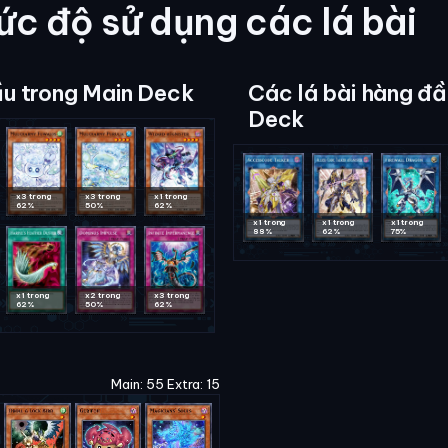
c độ sử dụng các lá bài
ầu trong Main Deck
Các lá bài hàng đầ
Deck
x3 trong
x3 trong
x1 trong
62%
50%
62%
x1 trong
x1 trong
x1 trong
88%
62%
75%
x1 trong
x2 trong
x3 trong
62%
50%
62%
0
Main: 55 Extra: 15