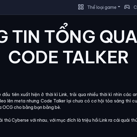
grid_view
sports_esports
Thể loại game
C
 TIN TỔNG QU
CODE TALKER
đầu tiên xuất hiện ở thời kì Link, trải qua nhiều thời kì nhìn các
leo lên meta nhưng Code Talker lại chưa có cơ hội tỏa sáng thì
eta OCG cho bằng bạn bằng bè.
 thú Cyberse với nhau, với mục đích là triệu hồi Link ra cái quái th