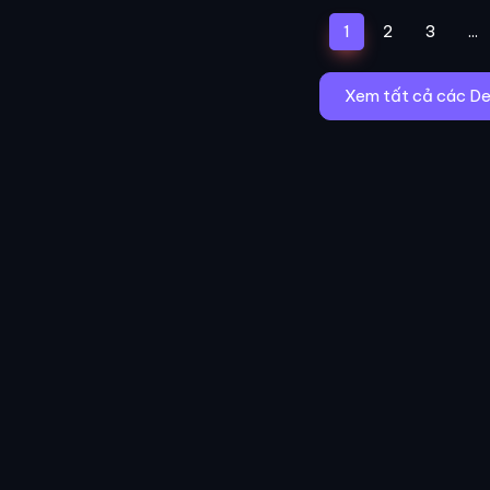
(current)
1
2
3
...
Xem tất cả các De