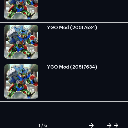
YGO Mod (20517634)
YGO Mod (20517634)
arrow_forward
arrow_forward
arrow_forward
1 / 6