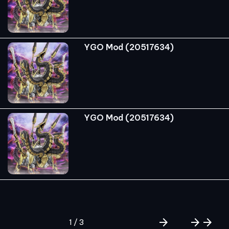
YGO Mod (20517634)
YGO Mod (20517634)
arrow_forward
arrow_forward
arrow_forward
1 / 3