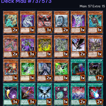
Deck Mẫu #737573
Main: 57 Extra: 15