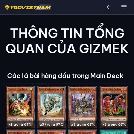
arrow_back
menu
THÔNG TIN TỔNG
QUAN CỦA GIZMEK
Các lá bài hàng đầu trong Main Deck
x1 trong 67%
x3 trong 67%
x3 trong 67%
x3 trong 67%