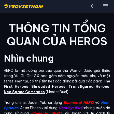
arrow_back
menu
THÔNG TIN TỔNG
QUAN CỦA HEROS
Nhìn chung
HERO là một dòng bài của quái thú Warrior được giới thiệu
trong Yu-Gi-Oh! GX bao gồm năm nguyên mẫu phụ và một
series. Hiện tại, có thể tìm hết các dòng bài qua các pack
The
First Heroes
,
Shrouded Heroes
,
Transfigured Heroes
,
Neo Space Comrades
(Master Duel).
Trong anime, Jaden Yuki sử dụng
Elemental HERO
và
Neo-
Spacian
, Aster Phoenix sử dụng
Destiny HERO
nhưng trước đó
cũng sử dụng
Elemental HERO
, và Jaden với tư cách là