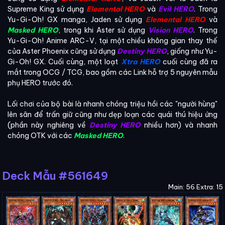
Supreme King sử dụng
Elemental HERO
và
Evil HERO
. Trong
Yu-Gi-Oh! GX manga, Jaden sử dụng
Elemental HERO
và
Masked HERO
, trong khi Aster sử dụng
Vision HERO
. Trong
Yu-Gi-Oh! Anime ARC-V, tại một chiều không gian thay thế
của Aster Phoenix cũng sử dụng
Destiny HERO
, giống như Yu-
Gi-Oh! GX. Cuối cùng, một loạt
Xtra HERO
cuối cùng đã ra
mắt trong OCG / TCG, bao gồm các Link hỗ trợ 5 nguyên mẫu
phụ HERO trước đó.
Lối chơi của bộ bài là nhanh chóng triệu hồi các "người hùng"
lên sân để trấn giữ cũng như dẹp loạn các quái thú hiệu ứng
(phần này nghiêng về
Destiny HERO
nhiều hơn) và nhanh
chóng OTK với các
Masked HERO
.
Deck Mẫu #561649
Main: 56 Extra: 15