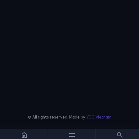
© All rights reserved. Made by
YGO Vietnam
home
menu
search