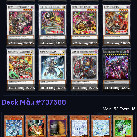
x1 trong 100%
x1 trong 100%
x2 trong 100%
x2 trong 100%
x2 trong 100%
x1 trong 100%
x1 trong 100%
x1 trong 100%
Deck Mẫu #737688
Main: 53 Extra: 15