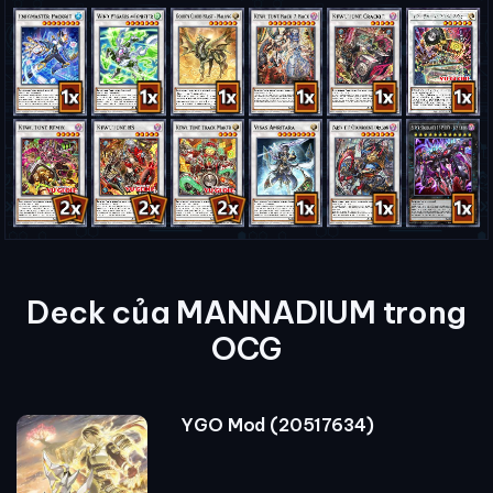
Deck của MANNADIUM trong
OCG
YGO Mod (20517634)