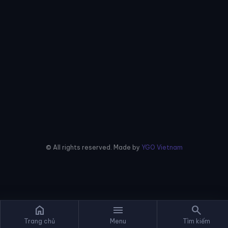
© All rights reserved. Made by
YGO Vietnam
home
menu
search
Trang chủ
Menu
Tìm kiếm