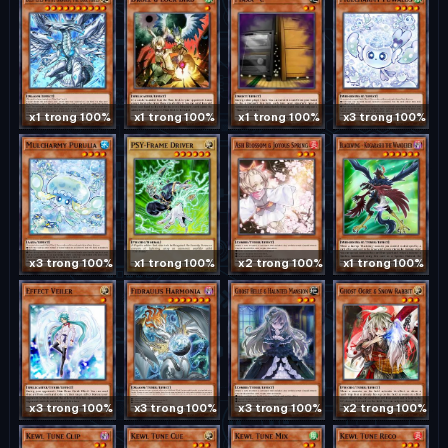
x1 trong 100%
x1 trong 100%
x1 trong 100%
x3 trong 100%
x3 trong 100%
x1 trong 100%
x2 trong 100%
x1 trong 100%
x3 trong 100%
x3 trong 100%
x3 trong 100%
x2 trong 100%