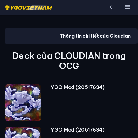
arrow_back
menu
Thông tin chi tiết của Cloudian
Deck của CLOUDIAN trong
OCG
YGO Mod (20517634)
YGO Mod (20517634)