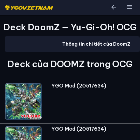
arrow_back
menu
Deck DoomZ — Yu-Gi-Oh! OCG
Thông tin chi tiết của DoomZ
Deck của DOOMZ trong OCG
YGO Mod (20517634)
YGO Mod (20517634)