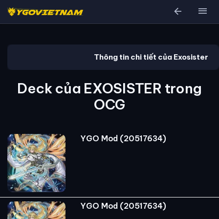
arrow_back
menu
Thông tin chi tiết của Exosister
Deck của EXOSISTER trong
OCG
YGO Mod (20517634)
YGO Mod (20517634)