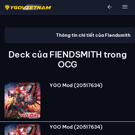
arrow_back
menu
Thông tin chi tiết của Fiendsmith
Deck của FIENDSMITH trong
OCG
YGO Mod (20517634)
YGO Mod (20517634)