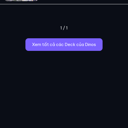
1 / 1
Xem tất cả các Deck của Dinos