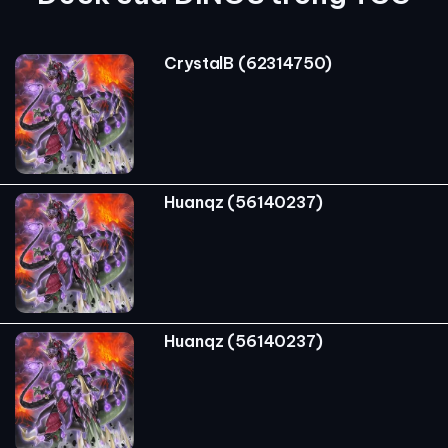
CrystalB (62314750)
Huanqz (56140237)
Huanqz (56140237)