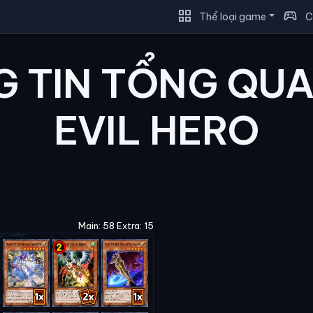
grid_view
sports_esports
Thể loại game
C
 TIN TỔNG QU
EVIL HERO
Main: 58 Extra: 15