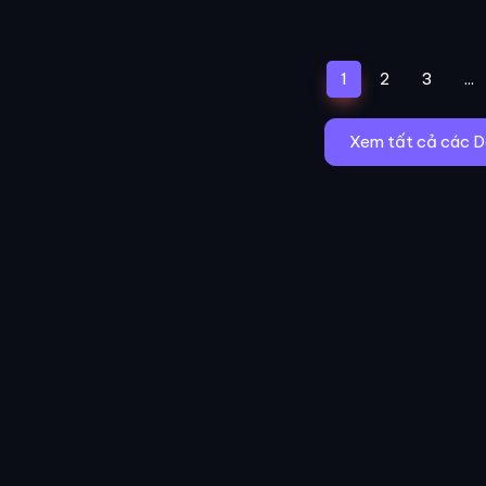
(current)
1
2
3
...
Xem tất cả các D