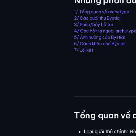
Những phần đư
1/ Tổng quan về archetype
2/ Các quái thú Bystial
3/ Phép/bẫy hỗ trợ
4/ Các hỗ trợ ngoài archetyp
5/ Ảnh hưởng của Bystial
6/ Cách khắc chế Bystial
7/ Lời kết
Tổng quan về 
Loại quái thú chính: R