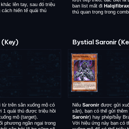
 khác lên tay, sau đó triệu
ban list mất đi
Halqifibrax
 cách hiến tế quái thú
thú quan trọng trong comb
 (Key)
Bystial Saronir (K
 từ trên sân xuống mộ có
Nếu
Saronir
được gửi xuốn
i 1 quái thú được triệu hồi
sân), bạn có thể gửi thêm 
xuống mộ (target).
Saronir
) hay phép/bẫy Br
ối phương ngần ngại trong
Với hiệu ứng này bạn có 
khỏi sân bởi lẽ họ cũng sẽ
xuống mộ để có thể triệu h