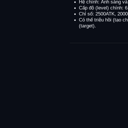
Hệ chính: Ánh sáng và
Cấp độ (level) chính: 6
Chỉ số: 2500ATK, 200
Có thể triệu hồi (tạo 
(target).