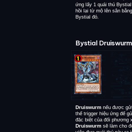
ứng lấy 1 quái thú Bystial
hồi lại từ mộ lên sân bằng
Bystial đó.
Bystial Druiswurm
Druiswurm
nếu được gửi
thể trigger hiệu ứng để gử
đặc biệt của đối phương 
Druiswurm
sẽ làm cho đ
việc đưa quái thú này ra 