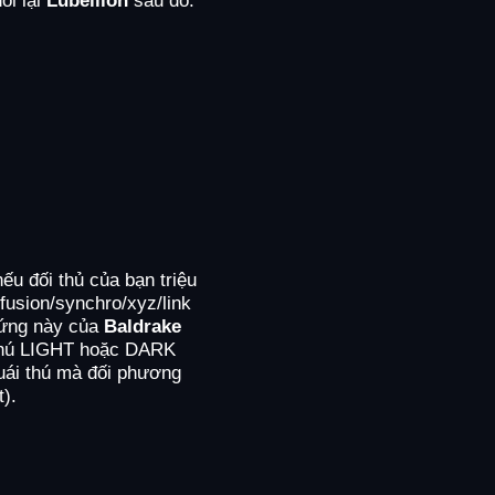
ếu đối thủ của bạn triệu
l/fusion/synchro/xyz/link
 ứng này của
Baldrake
 thú LIGHT hoặc DARK
quái thú mà đối phương
t).