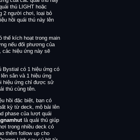
 quái thú LIGHT hoặc
 2 người chơi, loại bỏ
riệu hồi quái thú này lên
có thể kích hoạt trong main
ưng nếu đối phương của
ú, các hiệu ứng này sẽ
 Bystial có 1 hiệu ứng có
i lên sân và 1 hiệu ứng
ỗi hiệu ứng chỉ được sử
ái thú cùng tên.
u hồi đặc biệt, bạn có
bất kỳ từ deck, mộ bài lên
nd phase của lượt quái
gnamhut
là quái thú giúp
hơi trong nhiều deck có
ạo thêm follow up cho
 Dragon Link sau cú hit từ