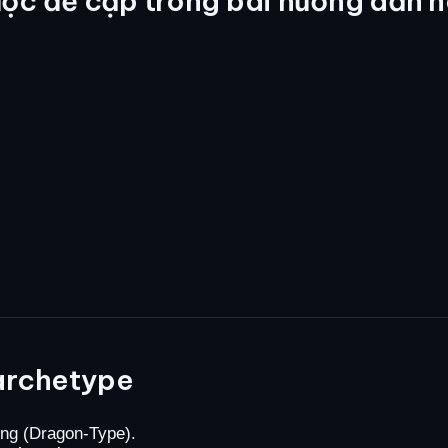
ợc đề cập trong bài hướng dẫn n
e
archetype
ồng (Dragon-Type).