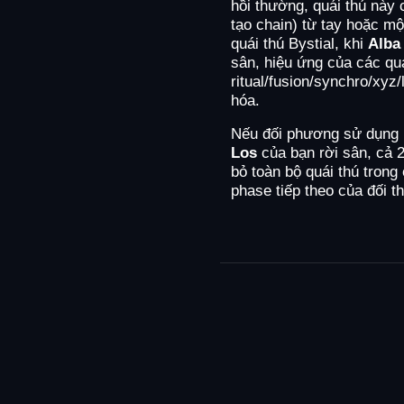
hồi thường, quái thú này c
tạo chain) từ tay hoặc mộ
quái thú Bystial, khi
Alba
sân, hiệu ứng của các quá
ritual/fusion/synchro/xyz/
hóa.
Nếu đối phương sử dụng 
Los
của bạn rời sân, cả 2
bỏ toàn bộ quái thú trong
phase tiếp theo của đối th