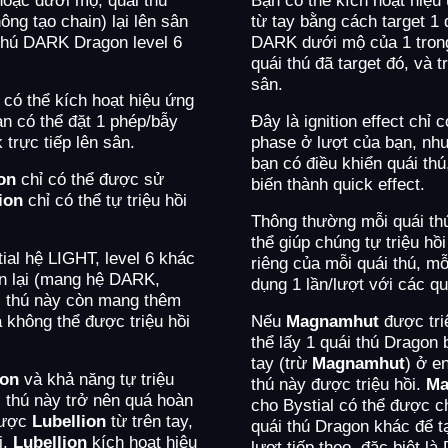
hông tạo chain) lại lên sân
từ tay bằng cách target 1
 thú DARK Dragon level 6
DARK dưới mộ của 1 trong
quái thú đã target đó, và t
sân.
 có thể kích hoạt hiệu ứng
ạn có thể đặt 1 phép/bẫy
Đây là ignition effect chỉ 
trực tiếp lên sân.
phase ở lượt của bạn, nh
bạn có điều khiển quái th
on
chỉ có thể được sử
biến thành quick effect.
ion
chỉ có thể tự triệu hồi
Thông thường mỗi quái thú
thể giúp chúng tự triệu hồ
tial hệ LIGHT, level 6 khác
riêng của mỗi quái thú, m
òn lại (mang hệ DARK,
dụng 1 lần/lượt với các qu
ái thú này còn mang thêm
 không thể được triệu hồi
Nếu
Magnamhut
được triệ
thể lấy 1 quái thú Dragon 
tay (trừ
Magnamhut
) ở e
ion
và khả năng tự triệu
thú này được triệu hồi.
Ma
i thú này trở nên quá hoàn
cho Bystial có thể được c
được
Lubellion
từ trên tay,
quái thú Dragon khác để t
i.
Lubellion
kích hoạt hiệu
lượt tiếp theo, đặc biệt là