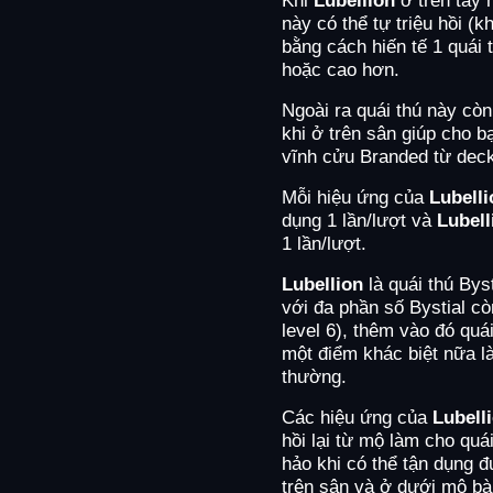
này có thể tự triệu hồi (k
bằng cách hiến tế 1 quái
hoặc cao hơn.
Ngoài ra quái thú này còn
khi ở trên sân giúp cho b
vĩnh cửu Branded từ deck 
Mỗi hiệu ứng của
Lubelli
dụng 1 lần/lượt và
Lubell
1 lần/lượt.
Lubellion
là quái thú Bys
với đa phần số Bystial c
level 6), thêm vào đó qu
một điểm khác biệt nữa là
thường.
Các hiệu ứng của
Lubell
hồi lại từ mộ làm cho quá
hảo khi có thể tận dụng 
trên sân và ở dưới mộ bà