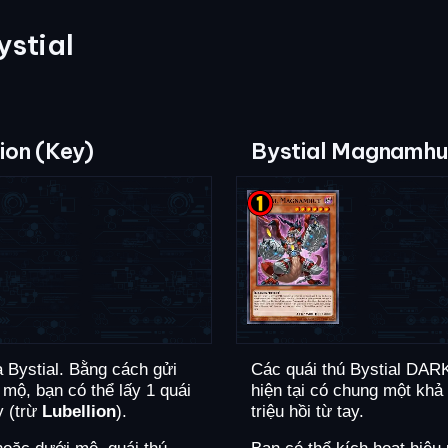
ystial
ion (Key)
Bystial Magnamhu
 Bystial. Bằng cách gửi
Các quái thú Bystial DARK
 mộ, bạn có thể lấy 1 quái
hiện tại có chung một khả
y (trừ
Lubellion
).
triệu hồi từ tay.
hoặc dưới mộ, quái thú
Bạn có thể kích hoạt hiệu