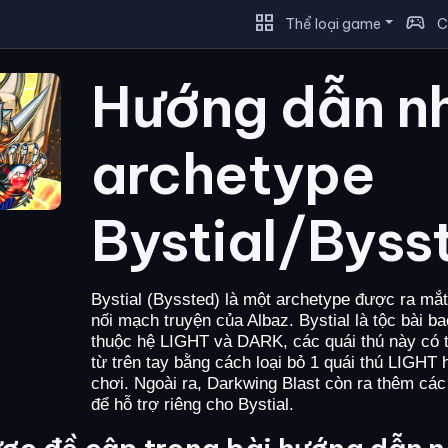
grid_view
sports_esports
Thể loại game
C
Hướng dẫn n
archetype
Bystial/Byss
Bystial (Byssted) là một archetype được ra mắt
nối mạch truyện của Albaz. Bystial là tộc bài 
thuộc hệ LIGHT và DARK, các quái thú này có th
từ trên tay bằng cách loại bỏ 1 quái thú LIG
chơi. Ngoài ra, Darkwing Blast còn ra thêm các
để hỗ trợ riêng cho Bystial.