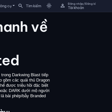
Đăng nhập/Đăng kí
search
light_mode
person
ông cụ
Tìm kiếm
Tài khoản
hanh về
ted
 trong Darkwing Blast tiếp
bao gồm các quái thú Dragon
ể được triệu hồi đặc biệt
HT hoặc DARK dưới mộ người
 lá bài phép/bẫy Branded