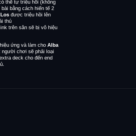
ó thể tự triệu hồi (không
 bài bằng cách hiến tế 2
 Los
được triệu hồi lên
i thú
link trên sân sẽ bị vô hiệu
hiệu ứng và làm cho
Alba
 người chơi sẽ phải loại
 extra deck cho đến end
ủ.