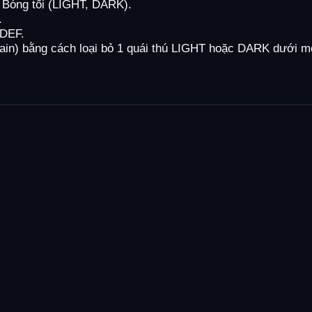
 Bóng tối (LIGHT, DARK).
.
0DEF.
chain) bằng cách loại bỏ 1 quái thú LIGHT hoặc DARK dưới m