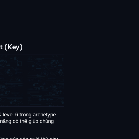
t (Key)
 level 6 trong archetype
 năng có thể giúp chúng
 ứng của các quái thú này