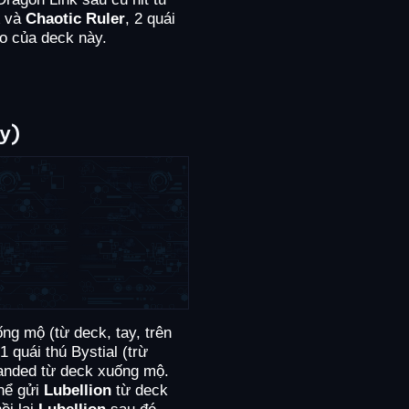
và
Chaotic Ruler
, 2 quái
o của deck này.
ey)
g mộ (từ deck, tay, trên
1 quái thú Bystial (trừ
anded từ deck xuống mộ.
thể gửi
Lubellion
từ deck
ồi lại
Lubellion
sau đó.