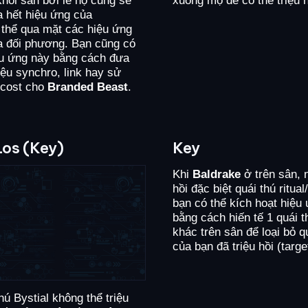
a hết hiệu ứng của
thể qua mặt các hiệu ứng
ủa đối phương. Bạn cũng có
ệu ứng này bằng cách đưa
ệu synchro, link hay sử
 cost cho
Branded Beast
.
Los (Key)
Key
Khi
Baldrake
ở trên sân, n
hồi đặc biệt quái thú ritua
bạn có thể kích hoạt hiệu
bằng cách hiến tế 1 quái
khác trên sân để loại bỏ 
của bạn đã triệu hồi (targe
hú Bystial không thể triệu