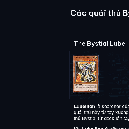
Các quái thú B
The Bystial Lubell
Lubellion
là searcher của
quái thú này từ tay xuống
thú Bystial từ deck lên ta
Khi
Lubellion
ở trên tay 