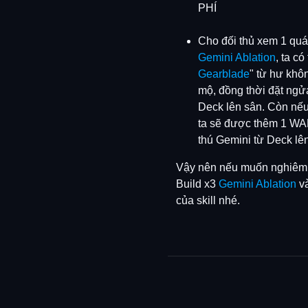
PHÍ
Cho đối thủ xem 1 quái
Gemini Ablation
, ta có
Gearblade
" từ hư khô
mộ, đồng thời đặt ngử
Deck lên sân. Còn nếu 
ta sẽ được thêm 1 W
thú Gemini từ Deck lên
Vậy nên nếu muốn nghiêm t
Build x3
Gemini Ablation
và
của skill nhé.