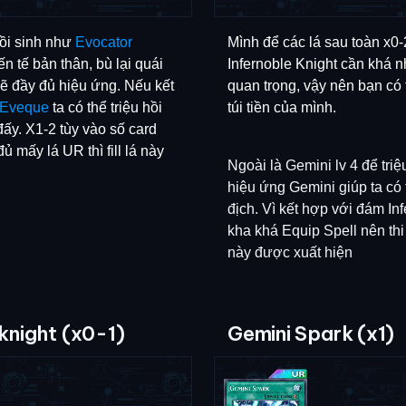
ồi sinh như
Evocator
Mình để các lá sau toàn x0
ến tế bản thân, bù lại quái
Infernoble Knight cần khá n
ẽ đầy đủ hiệu ứng. Nếu kết
quan trọng, vậy nên bạn có 
 Eveque
ta có thể triệu hồi
túi tiền của mình.
ấy. X1-2 tùy vào số card
 mấy lá UR thì fill lá này
Ngoài là Gemini lv 4 để triệ
hiệu ứng Gemini giúp ta có 
địch. Vì kết hợp với đám In
kha khá Equip Spell nên thi 
này được xuất hiện
knight (x0-1)
Gemini Spark (x1)