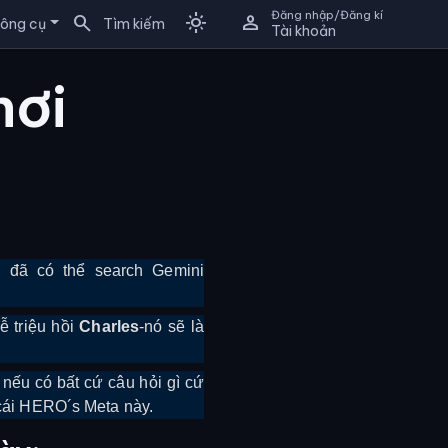
Đăng nhập/Đăng kí
search
light_mode
person
ông cụ
Tìm kiếm
Tài khoản
hơi
 đã có thể search Gemini
ễ triệu hồi
Charles
-nó sẽ là
nếu có bất cứ câu hỏi gì cứ
 cái HERO´s Meta này.