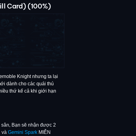
ill Card) (100%)
rnoble Knight nhưng ta lại
mới dành cho các quái thú
iều thứ kể cả khi giới hạn
ên sân, Bạn sẽ nhận được 2
n
và
Gemini Spark
MIỄN