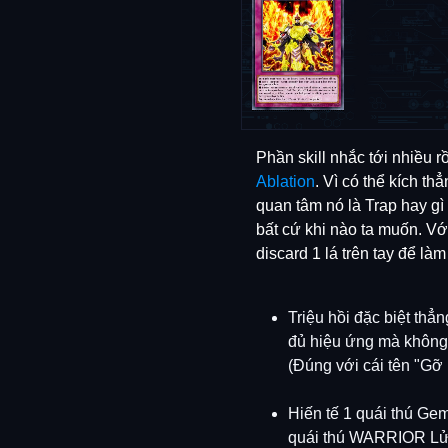
Phần skill nhắc tới nhiều rồ
Ablation
. Vì có thể kích th
quan tâm nó là Trap hay gì
bất cứ khi nào ta muốn. Với 
discard 1 lá trên tay để làm
Triệu hồi đặc biệt thẳ
đủ hiệu ứng mà không c
(Đúng với cái tên "Gỡ
Hiến tế 1 quái thú Gemi
quái thú WARRIOR Lửa