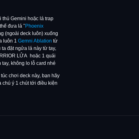
 thú Gemini hoặc lá trap
 thể đưa lá "
Phoenix
ng (ngoài deck luôn) xuống
a luôn 1
Gemni Ablation
từ
ta đặt ngửa lá này từ tay,
ARRIOR LỬA hoặc 1 quái
 tay, không lo lỗ card nhé
úc chơi deck này, bạn hãy
 chú ý 1 chút tới điều kiện