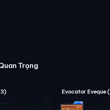
 Quan Trọng
x3)
Evocator Eveque 