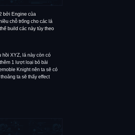
-2 bởi Engine của
hiều chỗ trống cho các lá
thể build các này tùy theo
u hồi XYZ, lá này còn có
thêm 1 lượt loại bỏ bài
fernoble Knight nên ta sẽ có
thoảng ta sẽ thấy effect