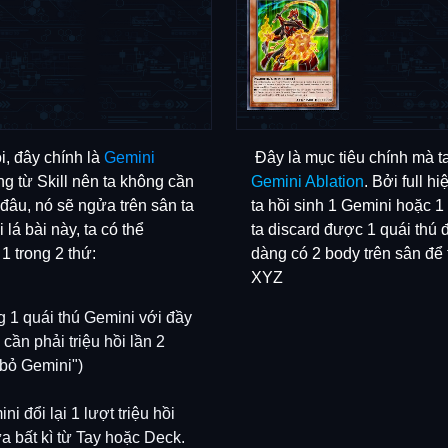
i, đây chính là
Gemini
Đây là mục tiêu chính mà ta
ẳng từ Skill nên ta không cần
Gemini Ablation
. Bởi full h
 đâu, nó sẽ ngửa trên sân ta
ta hồi sinh 1 Gemini hoặc 1
lá bài này, ta có thể
ta discard được 1 quái thú đ
 1 trong 2 thứ:
dàng có 2 body trên sân để t
XYZ
ng 1 quái thú Gemini với đầy
ần phải triệu hồi lần 2
 bỏ Gemini")
ni đổi lại 1 lượt triệu hồi
 bất kì từ Tay hoặc Deck.