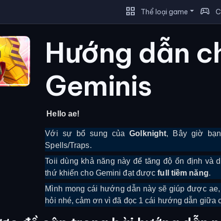
grid_view
sports_esports
Thể loại game
C
Hướng dẫn c
Geminis
Hello ae!
Với sự bổ sung của
Golknight
, Bây giờ bạn
Spells/Traps.
Toii dùng khả năng này để tăng độ ổn định và d
thứ khiến cho Gemini đạt được
full tiềm năng
.
Mình mong cái hướng dẫn này sẽ giúp được ae, 
hỏi nhé, cảm ơn vì đã đọc 1 cái hướng dẫn giữa