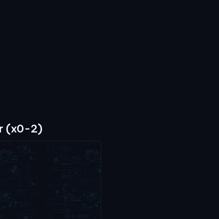
r (x0-2)