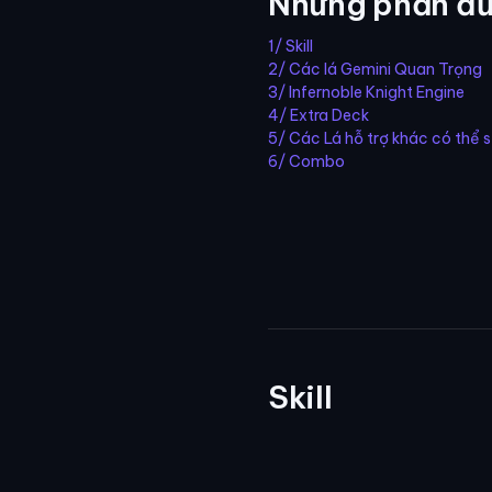
Những phần đư
1/ Skill
2/ Các lá Gemini Quan Trọng
3/ Infernoble Knight Engine
4/ Extra Deck
5/ Các Lá hỗ trợ khác có thể 
6/ Combo
Skill