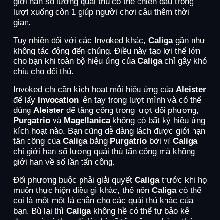
giới hạn số lượng quái thú có thể chiến đấu trong
lượt xuống còn 1 giúp người chơi câu thêm thời
gian.
Tuy nhiên đối với các Invoked khác,
Caliga
gần như
không tác động đến chúng. Điều này tạo lợi thế lớn
cho bạn khi toàn bộ hiệu ứng của
Caliga
chỉ gây khó
chịu cho đối thủ.
Invoked chỉ cần kích hoạt mỗi hiệu ứng của
Aleister
để lấy
Invocation
lên tay trong lượt mình và có thể
dùng
Aleister
để tăng công trong lượt đối phương,
Purgatrio
và
Magellanica
không có bất kỳ hiệu ứng
kích hoạt nào. Bạn cũng dễ dàng lách được giới hạn
tấn công của
Caliga
bằng
Purgatrio
bởi vì
Caliga
chỉ giới hạn số lượng quái thú tấn công mà không
giới hạn về số lần tấn công.
Đối phương buộc phải giải quyết
Caliga
trước khi họ
muốn thực hiện điều gì khác, thế nên
Caliga
có thể
coi là một một lá chắn cho các quái thú khác của
bạn. Bù lại thì
Caliga
không hề có thể tự bảo kê