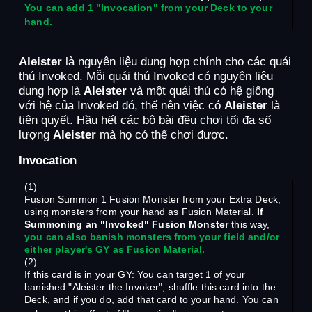
You can add 1 "Invocation" from your Deck to your
hand.
Aleister
là nguyên liệu dung hợp chính cho các quái
thú Invoked. Mỗi quái thú Invoked có nguyên liệu
dung hợp là
Aleister
và một quái thú có hệ giống
với hệ của Invoked đó, thế nên việc có
Aleister
là
tiên quyết. Hầu hết các bộ bài đều chơi tối đa số
lượng
Aleister
mà họ có thể chơi được.
Invocation
(1)
Fusion Summon 1 Fusion Monster from your Extra Deck,
using monsters from your hand as Fusion Material.
If
Summoning an "Invoked" Fusion Monster
this way,
you can also banish monsters from your field and/or
either player's GY as Fusion Material.
(2)
If this card is in your GY: You can target 1 of your
banished "Aleister the Invoker"; shuffle this card into the
Deck, and if you do, add that card to your hand. You can