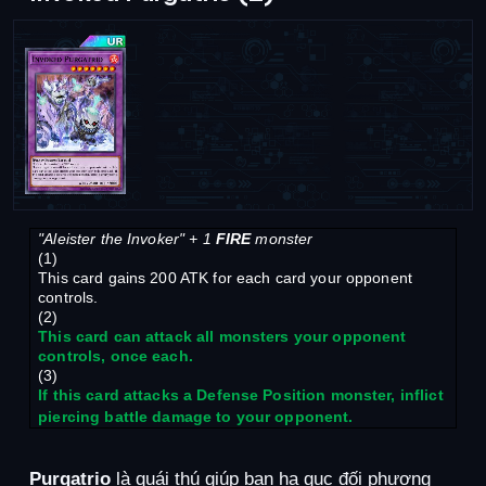
"Aleister the Invoker" + 1
FIRE
monster
(1)
This card gains 200 ATK for each card your opponent
controls.
(2)
This card can attack all monsters your opponent
controls, once each.
(3)
If this card attacks a Defense Position monster, inflict
piercing battle damage to your opponent.
Purgatrio
là quái thú giúp bạn hạ gục đối phương