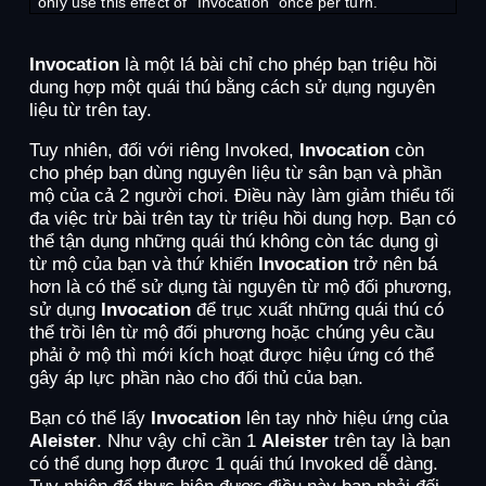
only use this effect of "Invocation" once per turn.
Invocation
là một lá bài chỉ cho phép bạn triệu hồi
dung hợp một quái thú bằng cách sử dụng nguyên
liệu từ trên tay.
Tuy nhiên, đối với riêng Invoked,
Invocation
còn
cho phép bạn dùng nguyên liệu từ sân bạn và phần
mộ của cả 2 người chơi. Điều này làm giảm thiểu tối
đa việc trừ bài trên tay từ triệu hồi dung hợp. Bạn có
thể tận dụng những quái thú không còn tác dụng gì
từ mộ của bạn và thứ khiến
Invocation
trở nên bá
hơn là có thể sử dụng tài nguyên từ mộ đối phương,
sử dụng
Invocation
để trục xuất những quái thú có
thể trồi lên từ mộ đối phương hoặc chúng yêu cầu
phải ở mộ thì mới kích hoạt được hiệu ứng có thể
gây áp lực phần nào cho đối thủ của bạn.
Bạn có thể lấy
Invocation
lên tay nhờ hiệu ứng của
Aleister
. Như vậy chỉ cần 1
Aleister
trên tay là bạn
có thể dung hợp được 1 quái thú Invoked dễ dàng.
Tuy nhiên để thực hiện được điều này bạn phải đối