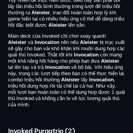
lấy lần triệu hồi bình thường trong lượt để triệu hồi
thường ra
Aleister
, trao đổi hoàn toàn hợp lý khi
game hiện tại có nhiều hiệu ứng có thể dễ dàng triệu
hồi đặc biệt được
Aleister
lên sân.
Main deck của Invoked chỉ chơi xoay quanh
Aleister
và
Invocation
nên nếu
Aleister
bị trục xuất
sẽ gây cho bạn vài khó khăn khi muốn dung hợp các
quái thú Invoked. Thật tốt khi
Invocation
còn mang
một khả năng hồi hàng cho phép bạn đưa
Aleister
lại lên tay và trả
Invocation
về bộ bài. Với hiệu ứng
này, trong các lượt tiếp theo bạn có thể thực hiện lại
combo triệu hồi thường
Aleister
lấy
Invocation
,
triệu hồi dung hợp rồi tái chế lại cả hai. Như vậy,
mỗi lượt bạn hoàn toàn có thể dung hợp được 1 quái
thú Invoked và không cần lo về lực lượng quái thú
của mình.
Invoked Purgatrio (2)