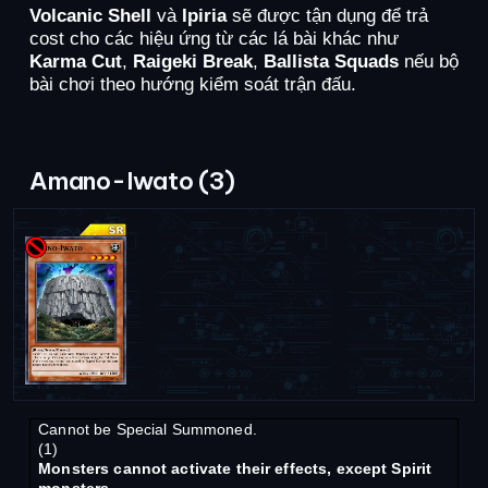
Volcanic Shell
và
Ipiria
sẽ được tận dụng để trả
cost cho các hiệu ứng từ các lá bài khác như
Karma Cut
,
Raigeki Break
,
Ballista Squads
nếu bộ
bài chơi theo hướng kiểm soát trận đấu.
Amano-Iwato (3)
Cannot be Special Summoned.
(1)
Monsters cannot activate their effects, except Spirit
monsters.