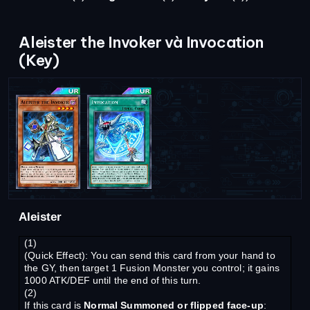
Aleister the Invoker và Invocation
(Key)
Aleister
(1)
(Quick Effect): You can send this card from your hand to
the GY, then target 1 Fusion Monster you control; it gains
1000 ATK/DEF until the end of this turn.
(2)
If this card is
Normal Summoned or flipped face-up
: