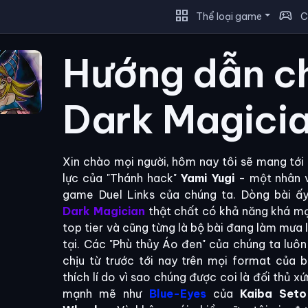
grid_view
sports_esports
Thể loại game
C
Hướng dẫn c
Dark Magici
Xin chào mọi người, hôm nay tôi sẽ mang tới
lực của "Thánh hack"
Yami Yugi
- một nhân v
game Duel Links của chúng ta. Dòng bài ấy
Dark Magician
thật chất có khả năng khá m
top tier và cũng từng là bộ bài đang làm mưa 
tại. Các "Phù thủy Áo đen" của chúng ta luô
chịu từ trước tới nay trên mọi format của b
thích lí do vì sao chúng được coi là đối thủ 
mạnh mẽ như
Blue-Eyes
của
Kaiba Seto