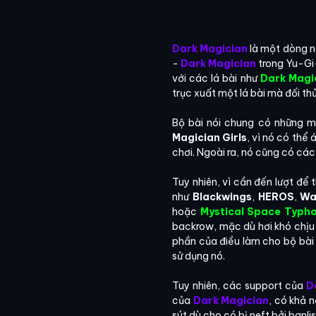
Dark Magician
là một dòng n
-
Dark Magician
trong Yu-Gi
với các lá bài như
Dark Magic
trục xuất một lá bài mà đối th
Bộ bài nói chung có những m
Magician Girls
, vì nó có thể 
chơi. Ngoài ra, nó cũng có cá
Tuy nhiên, vì cần đến lượt để
như
Blackwings
,
HEROS
,
Wa
hoặc
Mystical Space Typh
backrow, mặc dù hơi khó chịu đ
phần của điều làm cho bộ bài 
sử dụng nó.
Tuy nhiên, các support của
D
của
Dark Magician
, có khả 
sút dù cho có bị neft bởi banlis