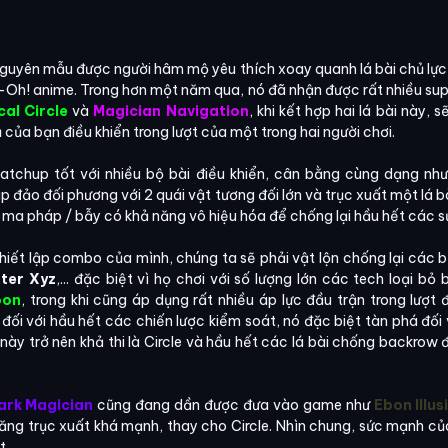
guyên mẫu được người hâm mộ yêu thích xoay quanh lá bài chủ lực
-Oh! anime. Trong hơn một năm qua, nó đã nhận được rất nhiều sup
al Circle
và
Magician Navigation
, khi kết hợp hai lá bài này, 
ủ của bạn điều khiển trong lượt của một trong hai người chơi.
atchup tốt với nhiều bộ bài điều khiển, cân bằng cùng dạng nh
áp đảo đối phương với 2 quái vật tương đối lớn và trục xuất một lá b
c ma pháp / bẫy có khả năng vô hiệu hóa để chống lại hầu hết các s
 thiết lập combo của mình, chúng ta sẽ phải vật lộn chống lại các
ter Xyz
,... đặc biệt vì họ chơi với số lượng lớn các tech loại b
oon
, trong khi cũng áp dụng rất nhiều áp lực đầu trận trong lượt 
ối với hầu hết các chiến lược kiểm soát, nó đặc biệt tàn phá đối v
này trở nên khả thi là Circle và hầu hết các lá bài chống backrow
ark Magicia
n
cũng đang dần được đưa vào game như
Ebon Illu
năng trục xuất khá mạnh, thay cho Circle. Nhìn chung, sức mạnh c
t.