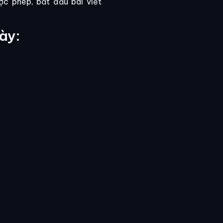
ược phép, bắt đầu bài viết
ày: