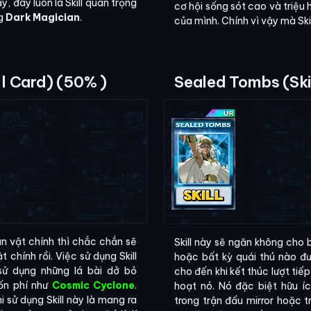
, đây luôn là Skill quan trọng
cơ hội sống sót cao và triệu 
ng
Dark Magician
.
của mình. Chính vì vậy mà Skill
ll Card) (50% )
Sealed Tombs (Ski
n vật chính thì chắc chắn sẽ
Skill này sẽ ngăn không cho b
t chính rồi. Việc sử dụng Skill
hoặc bất kỳ quái thú nào đư
ử dụng những lá bài dở bỏ
cho đến khi kết thúc lượt tiếp
ốn phí như
Cosmic Cyclone
.
hoạt nó. Nó đặc biệt hữu íc
 sử dụng Skill này là mang ra
trong trận đấu mirror hoặc 