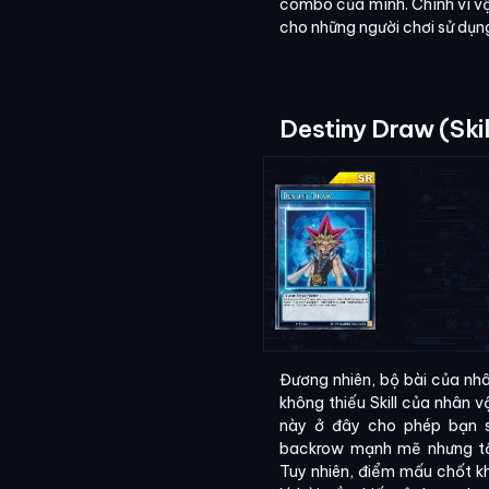
combo của mình. Chính vì vậy
cho những người chơi sử dụ
Destiny Draw (Ski
Đương nhiên, bộ bài của nhâ
không thiếu Skill của nhân vậ
này ở đây cho phép bạn s
backrow mạnh mẽ nhưng t
Tuy nhiên, điểm mấu chốt khi