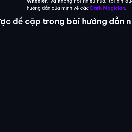
Wheeler
. Và không nói nhiều nữa, tôi xin đ
hướng dẫn của mình về các
Dark Magician
.
ợc đề cập trong bài hướng dẫn n