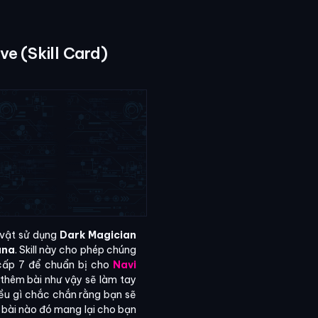
ve (Skill Card)
 vật sử dụng
Dark Magician
ana
. Skill này cho phép chúng
ú cấp 7 để chuẩn bị cho
Navi
c thêm bài như vậy sẽ làm tay
iều gì chắc chắn rằng bạn sẽ
á bài nào đó mang lại cho bạn