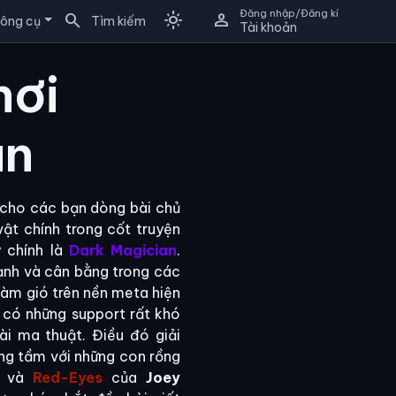
Đăng nhập/Đăng kí
search
light_mode
person
ông cụ
Tìm kiếm
Tài khoản
hơi
an
 cho các bạn dòng bài chủ
ật chính trong cốt truyện
 chính là
Dark Magician
.
ạnh và cân bằng trong các
làm gió trên nền meta hiện
n có những support rất khó
ài ma thuật. Điều đó giải
xứng tầm với những con rồng
và
Red-Eyes
của
Joey