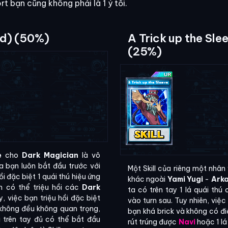
rt bạn cũng không phải là 1 ý tồi.
rd) (50%)
A Trick up the Slee
(25%)
e
cho
Dark Magician
là vô
 bạn luôn bắt đầu trước với
Một Skill của riêng một nhân
i đặc biệt 1 quái thú hiệu ứng
khác ngoài
Yami Yugi
-
Ark
 có thể triệu hồi các
Dark
ta có trên tay 1 lá quái th
y, việc bạn triệu hồi đặc biệt
vào turn sau. Tuy nhiên, việ
 không đều không quan trọng,
bạn khá brick và không có đ
i trên tay đủ có thể bắt đầu
rút trúng được
Navi
hoặc 1 l