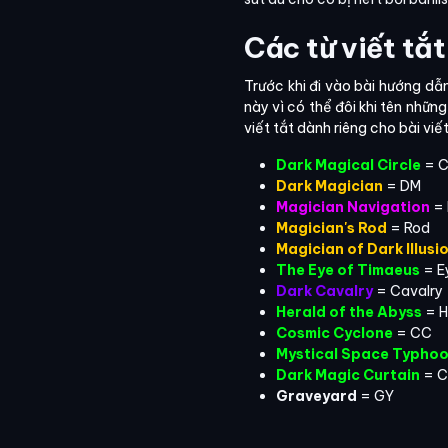
Các từ viết tắt
Trước khi đi vào bài hướng dẫn
này vì có thể đôi khi tên những 
viết tắt dành riêng cho bài viế
Dark Magical Circle
= C
Dark Magician
= DM
Magician Navigation
= 
Magician's Rod
= Rod
Magician of Dark Illusi
The Eye of Timaeus
= E
Dark Cavalry
= Cavalry
Herald of the Abyss
= H
Cosmic Cyclone
= CC
Mystical Space Typho
Dark Magic Curtain
= C
Graveyard
= GY