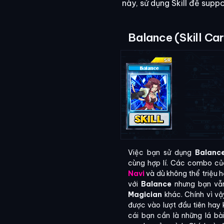
này, sử dụng Skill để suppo
Balance (Skill Ca
Việc bạn sử dụng
Balanc
cùng hợp lí. Các combo của
Navi
và dù không thể triệu hồ
với
Balance
nhưng bạn vẫn
Magician
khác. Chính vì vậ
được vào lượt đầu tiên hay
cái bạn cần là những lá bà