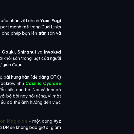
 của nhân vật chính
Yami Yugi
port mạnh mẽ trong Duel Links
sẽ cho phép bạn lên tràn sân và
ư
Gouki
,
Shiranui
và
Invoked
ài khỏi sân trong lượt của người
ự gián đoạn.
 bộ bài hung hãn (dễ dàng OTK)
ỏ backrow như
Cosmic Cyclone
đầu tiên của họ. Nói về loại bỏ
ới bộ bài này nói riêng, vì một
 đều có thể ảnh hưởng đến việc
sion Magician
- một dạng Xyz
ủa DM sẽ không bao giờ bị giảm