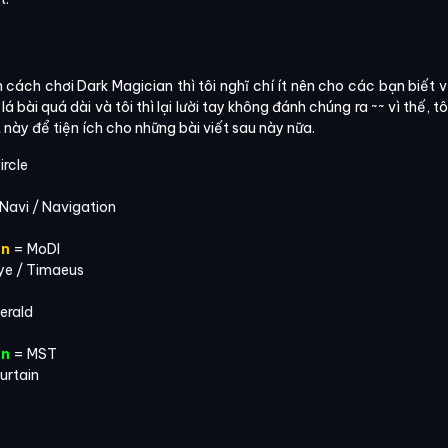
 cách chơi Dark Magician thì tôi nghĩ chí ít nên cho các bạn biết về
lá bài quá dài và tôi thì lại lười tay không đánh chúng ra ~~ vì thế, 
t này để tiện ích cho những bài viết sau này nữa.
ircle
Navi / Navigation
on
= MoDI
ye / Timaeus
erald
on
= MST
urtain