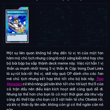
Một sự liên quan không hề nhẹ đến từ vị tri của một fan
hâm mộ chủ tịch nhưng cũng là một sáng kiến khá hay cho
bộ bài bập bẹ sắp thành deck meme này. Việc rút hẳn 1 vị
thần ưu mạnh nhất trong 3 vị thần Ai Cập trong Duel Links
là sự rút bài rất thú vị, skill này quá OP dành cho các fan
mê chủ tịch nhưng kết hợp khá tốt cho bộ bài này.
Trap
Monsters
có khả năng giữ sân khá tốt cho tới lượt thứ 5 của
cả trận đấu nên điều kiện kích hoạt skill cũng quá dễ đi.
Nhưng lợi thế hơn cho bạn là có một thời gian dài như vậy
cũng đủ thiết lập cho bạn cả 3 vật hiến tế cho Obelisk rồi,
và khi vị thần ấy lên sân, không còn gì có thể ngăn cản nó
nữa...