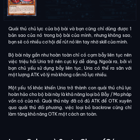
Quái thú chủ lực của bộ bài và bạn cũng chỉ dùng được 1
bản sao của nó trong bộ bài của mình, nhưng không sao,
bạn sẽ có nhiều cơ hội để rút nó lên tay nhờ skill của mình.
Bộ bài này gần như hoàn toàn chỉ có cạm bẫy liên tục nên
việc triệu hồi Uria trở nên cực kỳ dễ dàng. Ngoài ra, bởi vì
bạn chủ yếu sử dụng bẫy liên tục, Uria có thể ra sân với
một lượng ATK vô lý mà không cần nỗ lực nhiều.
Một yếu tố khác khiến Uria trở thành con quái thú chủ lực
hoàn hảo cho bộ bài này là khả năng loại bỏ Bẫy / Ma pháp
vốn có của nó. Quái thú này đã có đủ ATK để OTK xuyên
qua quái thú đối phương, việc loại bỏ backrow cũng chỉ
làm tăng khả năng OTK một cách an toàn.