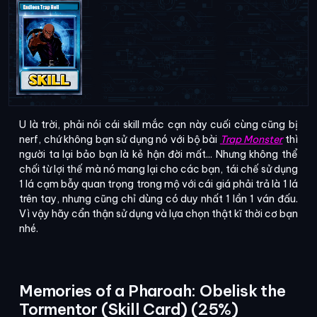
U là trời, phải nói cái skill mắc cạn này cuối cùng cũng bị
nerf, chứ không bạn sử dụng nó với bộ bài
Trap Monster
thì
người ta lại bảo bạn là kẻ hận đời mất... Nhưng không thể
chối từ lợi thế mà nó mang lại cho các bạn, tái chế sử dụng
1 lá cạm bẫy quan trọng trong mộ với cái giá phải trả là 1 lá
trên tay, nhưng cũng chỉ dùng có duy nhất 1 lần 1 ván đấu.
Vì vậy hãy cẩn thận sử dụng và lựa chọn thật kĩ thời cơ bạn
nhé.
Memories of a Pharoah: Obelisk the
Tormentor (Skill Card) (25%)