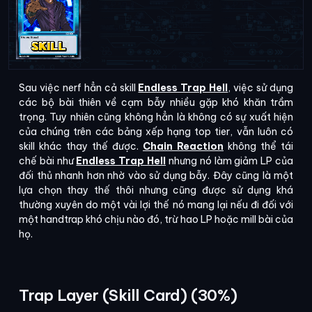
Sau việc nerf hẳn cả skill
Endless Trap Hell
, việc sử dụng
các bộ bài thiên về cạm bẫy nhiều gặp khó khăn trầm
trọng. Tuy nhiên cũng không hẳn là không có sự xuất hiện
của chúng trên các bảng xếp hạng top tier, vẫn luôn có
skill khác thay thế được.
Chain Reaction
không thể tái
chế bài như
Endless Trap Hell
nhưng nó làm giảm LP của
đối thủ nhanh hơn nhờ vào sử dụng bẫy. Đây cũng là một
lựa chọn thay thế thôi nhưng cũng được sử dụng khá
thường xuyên do một vài lợi thế nó mang lại nếu đi đối với
một handtrap khó chịu nào đó, trừ hao LP hoặc mill bài của
họ.
Trap Layer (Skill Card) (30%)