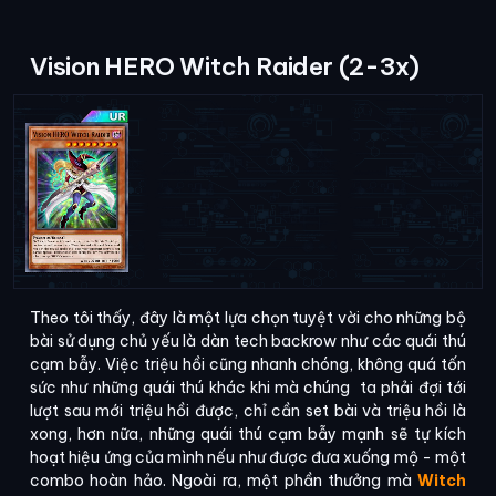
Vision HERO Witch Raider (2-3x)
Theo tôi thấy, đây là một lựa chọn tuyệt vời cho những bộ
bài sử dụng chủ yếu là dàn tech backrow như các quái thú
cạm bẫy. Việc triệu hồi cũng nhanh chóng, không quá tốn
sức như những quái thú khác khi mà chúng ta phải đợi tới
lượt sau mới triệu hồi được, chỉ cần set bài và triệu hồi là
xong, hơn nữa, những quái thú cạm bẫy mạnh sẽ tự kích
hoạt hiệu ứng của mình nếu như được đưa xuống mộ - một
combo hoàn hảo. Ngoài ra, một phần thưởng mà
Witch