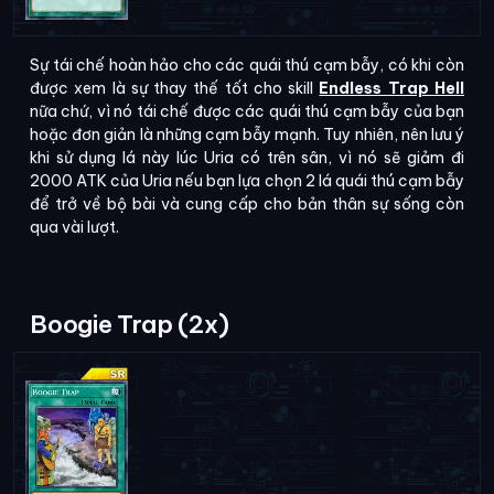
Sự tái chế hoàn hảo cho các quái thú cạm bẫy, có khi còn
được xem là sự thay thế tốt cho skill
Endless Trap Hell
nữa chứ, vì nó tái chế được các quái thú cạm bẫy của bạn
hoặc đơn giản là những cạm bẫy mạnh. Tuy nhiên, nên lưu ý
khi sử dụng lá này lúc Uria có trên sân, vì nó sẽ giảm đi
2000 ATK của Uria nếu bạn lựa chọn 2 lá quái thú cạm bẫy
để trở về bộ bài và cung cấp cho bản thân sự sống còn
qua vài lượt.
Boogie Trap (2x)