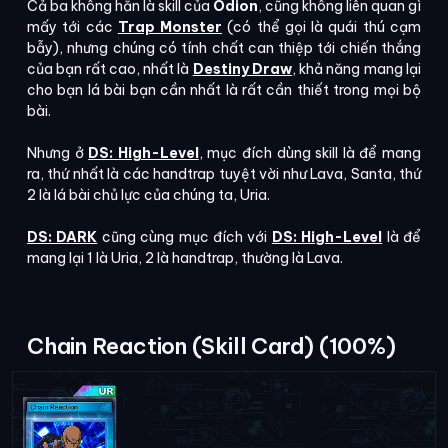
Cả ba không hẳn là skill của
Odion
, cũng không liên quan gì
mấy tới các
Trap Monster
(có thể gọi là quái thú cạm
bẫy), nhưng chúng có tính chất can thiệp tới chiến thắng
của bạn rất cao, nhất là
Destiny Draw
, khả năng mang lại
cho bạn lá bài bạn cần nhất là rất cần thiết trong mọi bộ
bài.
Nhưng ở
DS: High-Level
, mục đích dùng skill là để mang
ra, thứ nhất là các handtrap tuyệt vời như Lava, Santa, thứ
2 là lá bài chủ lực của chúng ta, Uria.
DS: DARK
cũng cùng mục đích với
DS: High-Level
là để
mang lại 1 là Uria, 2 là handtrap, thường là Lava.
Chain Reaction (Skill Card) (100%)