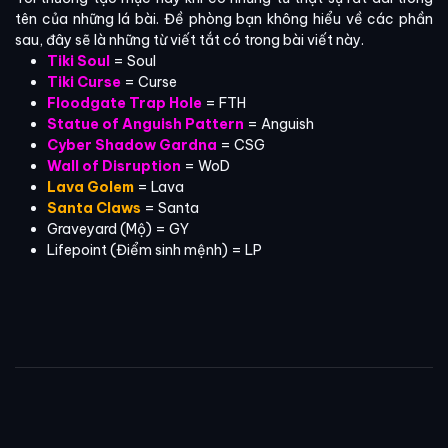
tên của những lá bài. Đề phòng bạn không hiểu về các phần
sau, đây sẽ là những từ viết tắt có trong bài viết này.
Tiki Soul
= Soul
Tiki Curse
= Curse
Floodgate Trap Hole
= FTH
Statue of Anguish Pattern
= Anguish
Cyber Shadow Gardna
= CSG
Wall of Disruption
= WoD
Lava Golem
= Lava
Santa Claws
= Santa
Graveyard (Mộ) = GY
Lifepoint (Điểm sinh mệnh) = LP