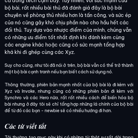
cả đống tech cạm bẫy. Tuy nhiên, với sức mạnh của
bộ bài, rất nhiều bài thủ đã đánh giá đây là bộ bài
chuyên về phòng thủ nhiều hơn là tấn công, và sức ép
của nó cũng gây khó chịu phần nào cho hầu hết các
đối thủ. Tuy dựa vào nhược điểm của mình, chúng vẫn
có những ưu điểm tốt nhất định khi đánh kèm cùng
các engine khác hoặc cũng có sức mạnh tổng hợp
khá khi đi ghép cùng các Xyz.
Suy cho cùng, như tôi đã nói ở trên, bộ bài vẫn có thể trở thành
một bộ bài cạnh tranh nếu bạn biết cách sử dụng nó.
Thông thường, phiên bản mạnh nhất của bộ bài là đi kèm với
Xyz và Invoke, nhưng cũng có những phiên bản đi kèm với
Synchro và các Hero nữa, rất rất nhiều cách để biến hóa bộ
bài nhưng ở đây tôi sẽ chỉ tổng hợp những lá chính của bộ bài
để từ đó các bạn - newbie sẽ có nhiều hướng đi hơn.
Các từ viết tắt
Tôi thường tạo mục này khi có những từ thật sự rất dài trong