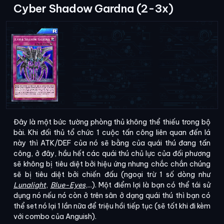
Cyber Shadow Gardna (2-3x)
Đây là một bức tường phòng thủ không thể thiếu trong bộ
bài. Khi đối thủ tổ chức 1 cuộc tấn công liên quan đến lá
này thì ATK/DEF của nó sẽ bằng của quái thú đang tấn
công, ở đây, hầu hết các quái thú chủ lực của đối phương
sẽ không bị tiêu diệt bởi hiệu ứng nhưng chắc chắn chúng
sẽ bị tiêu diệt bởi chiến đấu (ngoại trừ 1 số dòng như
Lunalight
,
Blue-Eyes
,...). Một điểm lợi là bạn có thể tái sử
dụng nó nếu nó còn ở trên sân ở dạng quái thú thì bạn có
thể set nó lại 1 lần nữa để triệu hồi tiếp tục (sẽ tốt khi đi kèm
với combo của Anguish).