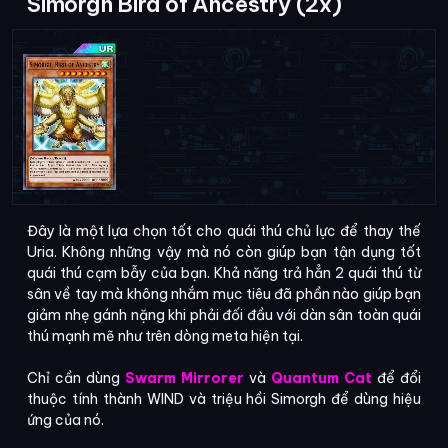
Simorgh Bird of Ancestry (2x)
Đây là một lựa chọn tốt cho quái thú chủ lực để thay thế
Uria. Không những vậy mà nó còn giúp bạn tận dụng tốt
quái thú cạm bẫy của bạn. Khả năng trả hẳn 2 quái thú từ
sân về tay mà không nhắm mục tiêu đã phần nào giúp bạn
giảm nhẹ gánh nặng khi phải đối đầu với dàn sân toàn quái
thú mạnh mẽ như trên dòng meta hiện tại.
Chỉ cần dùng
Swarm Mirrorer
và
Quantum Cat
để đổi
thuộc tính thành WIND và triệu hồi Simorgh để dùng hiệu
ứng của nó.