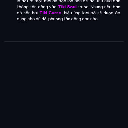
là đặt ra một mối đe dọa lớn hơn để đối thủ của bạn
không tấn công vào
Tiki Soul
trước. Nhưng nếu bạn
có sẵn hai
Tiki Curse
, hiệu ứng loại bỏ sẽ được áp
dụng cho dù đối phương tấn công con nào.