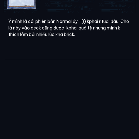
Ý mình là cái phiên bản Normal ấy =)) kphai ritual đâu. Cho
lá này vào deck cũng được, kphai quá tệ nhưng mình k
thích lắm bởi nhiều lúc khá brick.