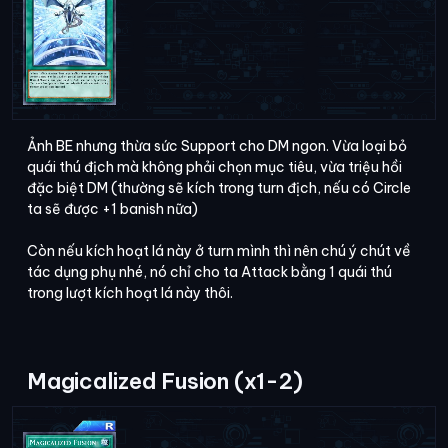
Ảnh BE nhưng thừa sức Support cho DM ngon. Vừa loại bỏ
quái thú địch mà không phải chọn mục tiêu, vừa triệu hồi
đặc biệt DM (thường sẽ kích trong turn địch, nếu có Circle
ta sẽ được +1 banish nữa)
Còn nếu kích hoạt lá này ở turn mình thì nên chú ý chút về
tác dụng phụ nhé, nó chỉ cho ta Attack bằng 1 quái thú
trong lượt kích hoạt lá này thôi.
Magicalized Fusion (x1-2)