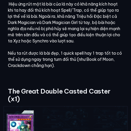
Hiệu ứng rút một lá bài của lá này có khả năng kích hoạt
khi ta hay đối thủ kích hoạt Spell/Trap, có thể giúp tạo ra
lợi thế về lá bài. Ngoài ra, khả năng Triệu hồi Đặc biệt cả
Dark Magician và Dark Magician Girl từ tay, bộ bài hoặc
nghĩa địa nếu nó bị phá hủy sẽ mang lại sự hiện diện mạnh
mẽ trên sân đấu và có thể giúp tạo điều kiện thuận lợi cho
ta Xyz hoặc Synchro vào lượt sau.
Nếu ta rút được lá bài đẹp, 1 quick spell hay 1 trap tốt ta có
thể sử dụng ngay trong turn đối thủ (như Book of Moon,
Crackdown chẳng hạn).
The Great Double Casted Caster
(x1)