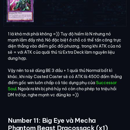
1 lá khá mới phải không =)) Tuy độ hiếm là N nhưng nó
mạnh lắm đấy nhá. Nó đặc biệt ở chỗ có thể tấn công trực
diện thẳng vào điểm gốc đối phương, trong khi ATK của nó
sẽ = với ATK của quái thú từ Extra Deck làm nguyên liệu
dung hợp.
Vậy nên ta sẽ dùng BE 3 đầu + 1 quái thú Normal bất kì
khác, khi này Casted Caster sẽ có ATK là 4500 đấm thẳng
điểm gốc win luôn chấp cả tác dụng phụ của
Successor
Soul
. Ngoài ra khi bị phá hủy nó còn cho phép ta triệu hồi
DM trở lại, nghe mạnh vc đúng ko =))
Number 11: Big Eye và Mecha
Phantom Beast Dracossack (x1)