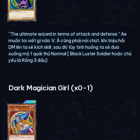
''The ultimate wizard in terms of attack and defense.'' Ae
muốn toi viết gì nữa :V. À cũng phải nói chút, khi triệu hồi
DM lên ta sẽ kích skill, sau đó tùy tình huống ta sẽ đưa
xuống mộ 1 quái thú Normal ( Black Luster Soldier hoặc chủ
yếu là Rồng 3 đầu)
Dark Magician Girl (x0-1)