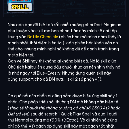
Như các bạn đã biết có rất nhiều hướng chơi Dark Magician
phụ thuộc vào skill mà bạn chọn. Lần này mình sẽ chỉ tập
trung vào
Battle Chronicle
(phiên bản mà mình cảm thấy là
mạnh nhất thời điểm hiện tại), các phiên bản khác vẫn có
thể chơi nhưng mình nghĩ nó không đủ để cạnh tranh trong
meta hiện tại.
Còn về Skill này thì không ai không biết cả. Nó là skill giúp
Chủ tịch Kaibu lên đứng đầu chuỗi thức ăn nên nhìn thấy nó
là nhớ ngay tới Blue-Eyes :v. Nhưng đừng quên skill này
cũng support cho cả DM nữa, 1 skill 2 số phận =)).
Do quá nổi nên chắc ai cũng nắm được hiệu ứng skill này 1
phần: Cho phép triệu hồi thường DM mà không cần hiến tế
(
thực tế là quái thú thông thường có chỉ số 2500 Atk hoặc
Def trở lên
) sau đó search 1 Quick Play Spell và đưa 1 quái
thú Normal xuống mộ (90% từ Extra). Và dĩ nhiên nó cũng
chỉ có thế =)) cách áp dụng skill này một cách tốt nhất