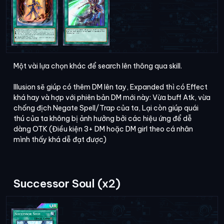
Một vài lựa chọn khác để search lên thông qua skill.
Illusion sẽ giúp có thêm DM lên tay, Expanded thì có Effect
khá hay và hợp với phiên bản DM mới này: Vừa buff Atk, vừa
chống địch Negate Spell/Trap của ta, Lại còn giúp quái
thú của ta không bị ảnh hưởng bởi các hiệu ứng để dễ
dàng OTK (Điều kiện 3+ DM hoặc DM girl theo cá nhân
mình thấy khá dễ đạt được)
Successor Soul (x2)