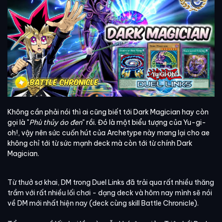
Không cần phải nói thì ai cũng biết tới Dark Magician hay còn
gọi là "
Phù thủy áo đen
" rồi. Đó là một biểu tượng của Yu-gi-
oh!, vậy nên sức cuốn hút của Archetype này mang lại cho ae
không chỉ tới từ sức mạnh deck mà còn tới từ chính Dark
Magician.
Từ thưở sơ khai, DM trong Duel Links đã trải qua rất nhiều thăng
trầm với rất nhiều lối chơi - dạng deck và hôm nay mình sẽ nói
về DM mới nhất hiện nay (deck cùng skill Battle Chronicle).