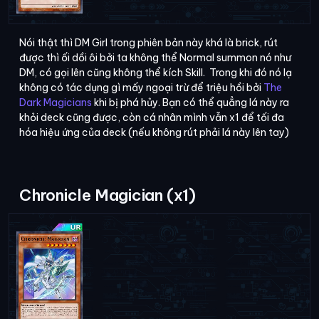
Nói thật thì DM Girl trong phiên bản này khá là brick, rút
được thì ối dồi ôi bởi ta không thể Normal summon nó như
DM, có gọi lên cũng không thể kích Skill. Trong khi đó nó lạ
không có tác dụng gì mấy ngoại trừ để triệu hồi bởi
The
Dark Magicians
khi bị phá hủy. Bạn có thể quẳng lá này ra
khỏi deck cũng được, còn cá nhân mình vẫn x1 để tối đa
hóa hiệu ứng của deck (nếu không rút phải lá này lên tay)
Chronicle Magician (x1)