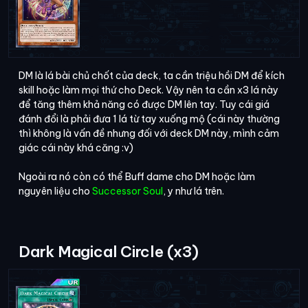
DM là lá bài chủ chốt của deck, ta cần triệu hồi DM để kích
skill hoặc làm mọi thứ cho Deck. Vậy nên ta cần x3 lá này
để tăng thêm khả năng có được DM lên tay. Tuy cái giá
đánh đổi là phải đưa 1 lá từ tay xuống mộ (cái này thường
thì không là vấn đề nhưng đối với deck DM này, mình cảm
giác cái này khá căng :v)
Ngoài ra nó còn có thể Buff dame cho DM hoặc làm
nguyên liệu cho
Successor Soul
, y như lá trên.
Dark Magical Circle (x3)