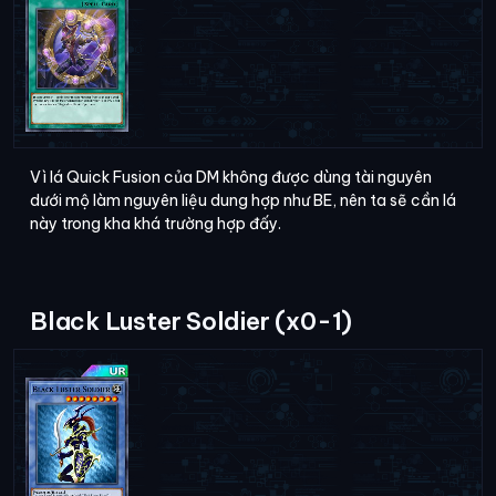
Vì lá Quick Fusion của DM không được dùng tài nguyên
dưới mộ làm nguyên liệu dung hợp như BE, nên ta sẽ cần lá
này trong kha khá trường hợp đấy.
Black Luster Soldier (x0-1)