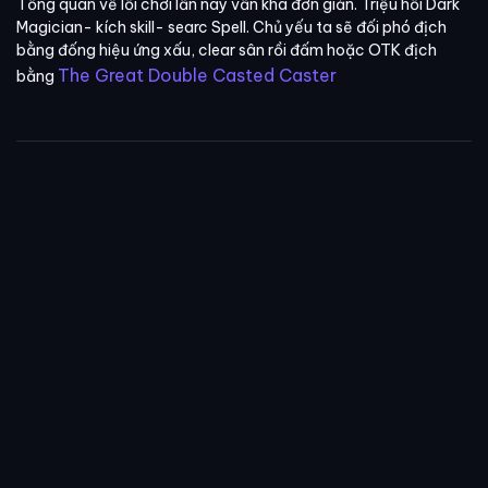
Tổng quan về lối chơi lần này vẫn khá đơn giản. Triệu hồi Dark
Magician- kích skill- searc Spell. Chủ yếu ta sẽ đối phó địch
bằng đống hiệu ứng xấu, clear sân rồi đấm hoặc OTK địch
The Great Double Casted Caster
bằng