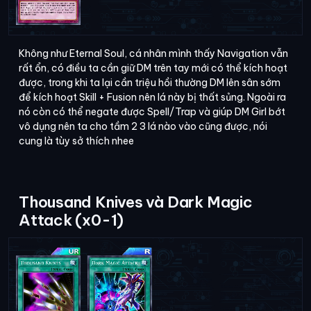
Không như Eternal Soul, cá nhân mình thấy Navigation vẫn
rất ổn, có điều ta cần giữ DM trên tay mới có thể kích hoạt
được, trong khi ta lại cần triệu hồi thường DM lên sân sớm
để kích hoạt Skill + Fusion nên lá này bị thất sủng. Ngoài ra
nó còn có thể negate được Spell/Trap và giúp DM Girl bớt
vô dụng nên ta cho tầm 2 3 lá nào vào cũng được, nói
cung là tùy sở thích nhee
Thousand Knives và Dark Magic
Attack (x0-1)