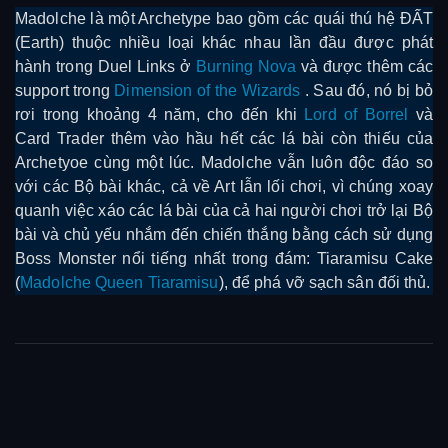
Madolche là một Archetype bao gồm các quái thú hệ ĐẤT
(Earth) thuộc nhiều loại khác nhau lần đầu được phát
hành trong Duel Links ở
Burning Nova
và được thêm các
support trong
Dimension of the Wizards
. Sau đó, nó bị bỏ
rơi trong khoảng 4 năm, cho đến khi
Lord of Borrel
và
Card Trader thêm vào hầu hết các lá bài còn thiếu của
Archetyoe cùng một lúc. Madolche vẫn luôn độc đáo so
với các Bộ bài khác, cả về Art lẫn lối chơi, vì chúng xoay
quanh việc xáo các lá bài của cả hai người chơi trở lại Bộ
bài và chủ yếu nhắm đến chiến thắng bằng cách sử dụng
Boss Monster nổi tiếng nhất trong đám: Tiaramisu Cake
(
Madolche Queen Tiaramisu
), để phá vỡ sạch sân đối thủ.