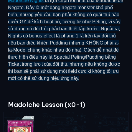
Madolche Nights
là lựa chọn tốt nhất của Madolche để
Negate. Đây là một dạng negate monster khá phổ
biến, nhưng yêu cầu bạn phải không có quái thú nào
dưới GY để kích hoạt nó, tương tự như Peting, vì vậy
sử dụng nó đòi hỏi phải bạn thiết lập trước. Ngoài ra,
Nights có bonus effect là phang 1 lá trên tay đối thủ
nếu bạn điều khiển Pudding (nhưng KHÔNG phải a-
la-Mode, chúng khác nhau đó nha). Cách dễ nhất để
thực hiện điều này là Special Peting/Pudding bằng
Ticket trong lượt của đối thủ, nhưng nếu không được
thì bạn sẽ phải sử dụng một field cực kì không tối ưu
mới có thể sử dụng hiệu ứng này.
Madolche Lesson (x0-1)