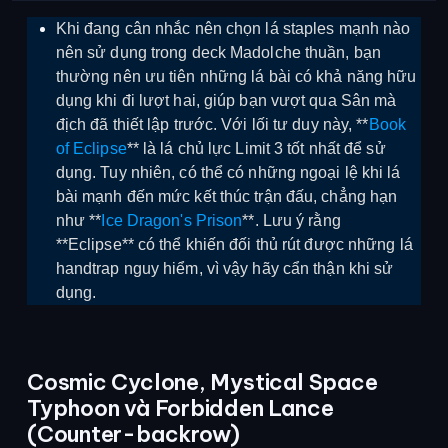
Khi đang cân nhắc nên chọn lá staples mạnh nào
nên sử dụng trong deck Madolche thuần, bạn
thường nên ưu tiên những lá bài có khả năng hữu
dụng khi đi lượt hai, giúp bạn vượt qua Sân mà
địch đã thiết lập trước. Với lối tư duy này, **
Book
of Eclipse
** là lá chủ lực Limit 3 tốt nhất để sử
dụng. Tuy nhiên, có thể có những ngoại lệ khi lá
bài mạnh đến mức kết thúc trận đấu, chẳng hạn
như **
Ice Dragon's Prison
**. Lưu ý rằng
**Eclipse** có thể khiến đối thủ rút được những lá
handtrap nguy hiểm, vì vậy hãy cẩn thận khi sử
dụng.
Cosmic Cyclone, Mystical Space
Typhoon và Forbidden Lance
(Counter-backrow)