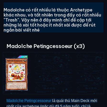
Madolche có rất nhiều lá thuộc Archetype
khác nhau, và tất nhiên trong đấy có rất nhiều
"Trash". Vậy nên ở đây mình chỉ đề cập tới
những lá xài tốt hoặc ít nhất xài được để rút
ngắn bài viết nhé
Madolche Petingcessoeur (x3)
Madolche Petingcessoeur
là quái thú Main Deck mới
nhất của archetype (mặc dù đã 5 năm tuổi), chỉ là