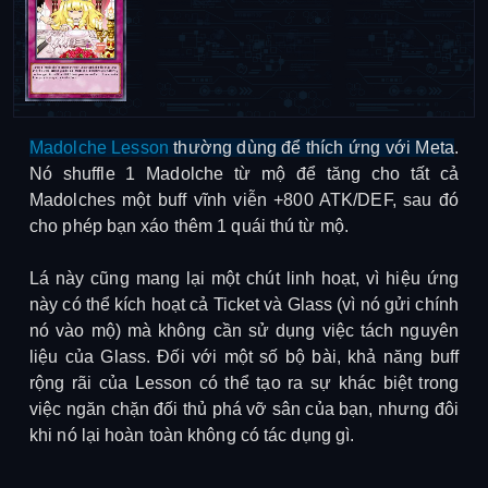
Madolche Lesson
thường dùng để thích ứng với Meta
.
Nó shuffle 1 Madolche từ mộ để tăng cho tất cả
Madolches một buff vĩnh viễn +800 ATK/DEF, sau đó
cho phép bạn xáo thêm 1 quái thú từ mộ.
Lá này cũng mang lại một chút linh hoạt, vì hiệu ứng
này có thể kích hoạt cả Ticket và Glass (vì nó gửi chính
nó vào mộ) mà không cần sử dụng việc tách nguyên
liệu của Glass. Đối với một số bộ bài, khả năng buff
rộng rãi của Lesson có thể tạo ra sự khác biệt trong
việc ngăn chặn đối thủ phá vỡ sân của bạn, nhưng đôi
khi nó lại hoàn toàn không có tác dụng gì.