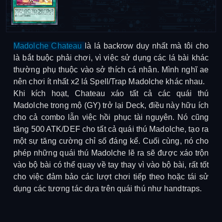
Madolche Chateau
là lá backrow duy nhất mà tôi cho
là bắt buộc phải chơi, vì việc sử dụng các lá bài khác
thường phụ thuộc vào sở thích cá nhân. Mình nghĩ ae
nên chơi ít nhất x2 lá Spell/Trap Madolche khác nhau.
Khi kích hoạt, Chateau xáo tất cả các quái thú
Madolche trong mộ (GY) trở lại Deck, điều này hữu ích
cho cả combo lẫn việc hồi phục tài nguyên. Nó cũng
tăng 500 ATK/DEF cho tất cả quái thú Madolche, tạo ra
một sự tăng cường chỉ số đáng kể. Cuối cùng, nó cho
phép những quái thú Madolche lẽ ra sẽ được xáo trộn
vào bộ bài có thể quay về tay thay vì vào bộ bài, rất tốt
cho việc đảm bảo các lượt chơi tiếp theo hoặc tái sử
dụng các tương tác dựa trên quái thú như handtraps.