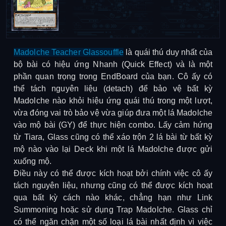
Madolche Teacher Glassouffle
là quái thú duy nhất của
bộ bài có hiệu ứng Nhanh (Quick Effect) và là một
phần quan trọng trong EndBoard của bạn. Cô ấy có
thể tách nguyên liệu (detach) để bảo vệ bất kỳ
Madolche nào khỏi hiệu ứng quái thú trong một lượt,
vừa đóng vai trò bảo vệ vừa giúp đưa một lá Madolche
vào mộ bài (GY) để thực hiện combo. Lấy cảm hứng
từ Tiara, Glass cũng có thể xáo trộn 2 lá bài từ bất kỳ
mộ nào vào lại Deck khi một lá Madolche được gửi
xuống mộ.
Điều này có thể được kích hoạt bởi chính việc cô ấy
tách nguyên liệu, nhưng cũng có thể được kích hoạt
qua bất kỳ cách nào khác, chẳng hạn như Link
Summoning hoặc sử dụng Trap Madolche. Glass chỉ
có thể ngăn chặn một số loại lá bài nhất định vì việc