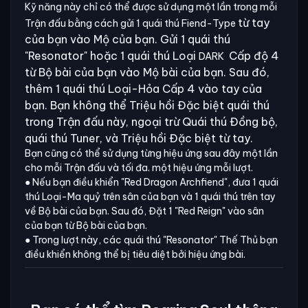
Kỹ năng này chỉ có thể được sử dụng một lần trong mỗi
từ tay
Trận đấu bằng cách gửi 1 quái thú Fiend-Type
của bạn vào Mộ của bạn. Gửi 1 quái thú
"Resonator" hoặc 1 quái thú Loại
Cấp độ 4
DARK
từ Bộ bài của bạn vào Mộ bài của bạn. Sau đó,
thêm 1 quái thú Loại-Hỏa Cấp 4 vào tay của
bạn. Bạn không thể Triệu hồi Đặc biệt quái thú
trong Trận đấu này, ngoại trừ Quái thú Đồng bộ,
quái thú Tuner, và Triệu hồi Đặc biệt từ tay.
Bạn cũng có thể sử dụng từng hiệu ứng sau đây một lần
cho mỗi Trận đấu và tối đa. một hiệu ứng mỗi lượt.
● Nếu bạn điều khiển "Red Dragon Archfiend", đưa 1 quái
thú Loại-Ma quỷ trên sân của bạn và 1 quái thú trên tay
về Bộ bài của bạn. Sau đó, Đặt 1 "Red Reign" vào sân
của bạn từ Bộ bài của bạn.
● Trong lượt này, các quái thú "Resonator" Thế Thủ bạn
điều khiển không thể bị tiêu diệt bởi hiệu ứng bài.