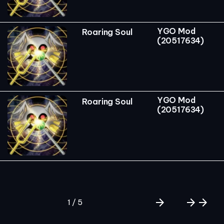
YGO Mod
Roaring Soul
(20517634)
YGO Mod
Roaring Soul
(20517634)
arrow_forward
arrow_forward
arrow_forward
1 / 5