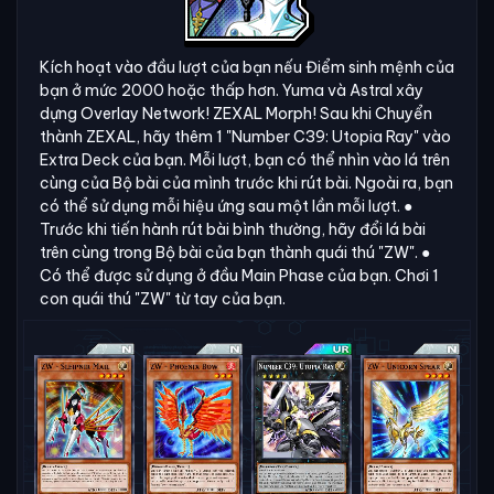
Kích hoạt vào đầu lượt của bạn nếu Điểm sinh mệnh của
bạn ở mức 2000 hoặc thấp hơn. Yuma và Astral xây
dựng Overlay Network! ZEXAL Morph! Sau khi Chuyển
thành ZEXAL, hãy thêm 1 "Number C39: Utopia Ray" vào
Extra Deck của bạn. Mỗi lượt, bạn có thể nhìn vào lá trên
cùng của Bộ bài của mình trước khi rút bài. Ngoài ra, bạn
có thể sử dụng mỗi hiệu ứng sau một lần mỗi lượt. ●
Trước khi tiến hành rút bài bình thường, hãy đổi lá bài
trên cùng trong Bộ bài của bạn thành quái thú "ZW". ●
Có thể được sử dụng ở đầu Main Phase của bạn. Chơi 1
con quái thú "ZW" từ tay của bạn.