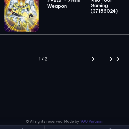
Mèo Fool
ZEXAL - Zexal
Gaming
Weapon
(37156024)
arrow_forward
arrow_forward
arrow_forward
1 / 2
© All rights reserved. Made by
YGO Vietnam