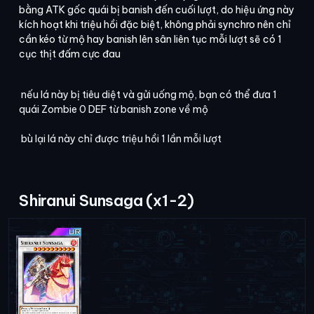
bằng ATK gốc quái bị banish đến cuối lượt, do hiệu ứng này
kích hoạt khi triệu hồi đặc biệt, không phải synchro nên chỉ
cần kéo từ mộ hay banish lên sân liên tục mỗi lượt sẽ có 1
cục thịt đấm cực đau
nếu lá này bị tiêu diệt và gửi uống mộ, bạn có thể đưa 1
quái Zombie 0 DEF từ banish zone về mộ
bù lại lá này chỉ được triệu hồi 1 lần mỗi lượt
Shiranui Sunsaga (x1-2)