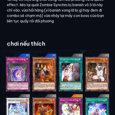
effect : kéo lại quái Zombie Synchro bị banish vô ô lá này
chỉ vào, vừa hồi hàng (vì banish xong lỡ bị gì hay đem đi
combo sẽ chạm mộ) vừa nhảy lại mấy con boss của bạn
liên tục quấy rối đối phương
chơi nếu thích