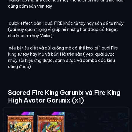
cũng cầm sẫn trên tay
quick effect bắn 1 quái FIRE khác từ tay hay sân để tự nhảy
(cái này quan trọng vì giúp né những handtrap có target
như Imperm hay Veiler)
nếu bị tiêu diệt và gửi xuống mộ có thể kéo lại 1 quái Fire
King từ tay hay Mộ và bắn 1 lá trên sân ( yep, quái được
nhảy sài hiệu ứng được, đánh được và combo các kiểu
cũng được)
Sacred Fire King Garunix và Fire King
High Avatar Garunix (x1)