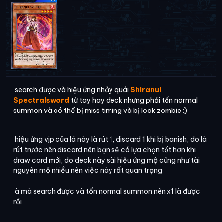
search được và hiệu ứng nhảy quái
Shiranui
Spectralsword
từ tay hay deck nhưng phải tốn normal
summon và có thể bị miss timing và bị lock zombie :)
hiệu ứng vjp của lá này là rút 1, discard 1 khi bị banish, do là
rút trước nên discard nên bạn sẽ có lựa chọn tốt hơn khi
draw card mới, do deck này sài hiệu ứng mộ cũng như tài
nguyên mộ nhiều nên việc này rất quan trọng
à mà search được và tốn normal summon nên x1 là được
rồi