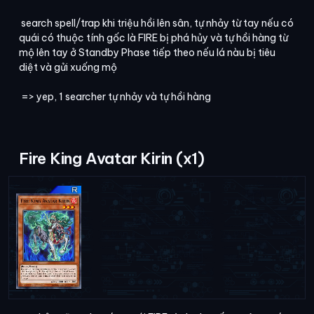
search spell/trap khi triệu hồi lên sân, tự nhảy từ tay nếu có
quái có thuộc tính gốc là FIRE bị phá hủy và tự hồi hàng từ
mộ lên tay ở Standby Phase tiếp theo nếu lá nàu bị tiêu
diệt và gửi xuống mộ
=> yep, 1 searcher tự nhảy và tự hồi hàng
Fire King Avatar Kirin (x1)