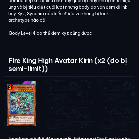
combo tiếp khi bị tiêu diệt, tuy quái bị nhảy lên bị chặn hiệu
ứng và bị tiêu diệt cuối lượt nhưng body đó vẫn đem đi link
hay Xyz, Synchro các kiểu được và không bị lock
archetype nào cả
Body Level 4 có thể đem xyz cũng được
Fire King High Avatar Kirin (x2 (do bị
semi-limit))
handtrap mà thế đéo nào mấy thằng chơi Fire King lúc nào