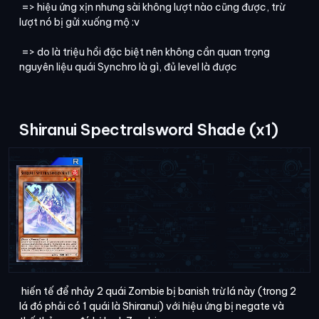
=> hiệu ứng xịn nhưng sài không lượt nào cũng được, trừ
lượt nó bị gửi xuống mộ :v
=> do là triệu hồi đặc biệt nên không cần quan trọng
nguyên liệu quái Synchro là gì, đủ level là được
Shiranui Spectralsword Shade (x1)
hiến tế để nhảy 2 quái Zombie bị banish trừ lá này (trong 2
lá đó phải có 1 quái là Shiranui) với hiệu ứng bị negate và