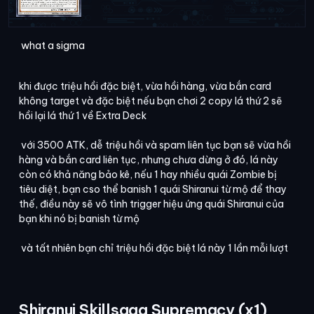
what a sigma
khi được triệu hồi đặc biệt, vừa hồi hàng, vừa bắn card
không target và đặc biệt nếu bạn chơi 2 copy lá thứ 2 sẽ
hồi lại lá thứ 1 về Extra Deck
với 3500 ATK, dễ triệu hồi và spam liên tục bạn sẽ vừa hồi
hàng và bắn card liên tục, nhưng chưa dừng ở đó, lá này
còn có khả năng bảo kê, nếu 1 hay nhiều quái Zombie bị
tiêu diệt, bạn cso thể banish 1 quái Shiranui từ mộ để thay
thế, điều này sẽ vô tình trigger hiệu ứng quái Shiranui của
bạn khi nó bị banish từ mộ
và tất nhiên bạn chỉ triệu hồi đặc biệt lá này 1 lần mỗi lượt
Shiranui Skillsaga Supremacy (x1)