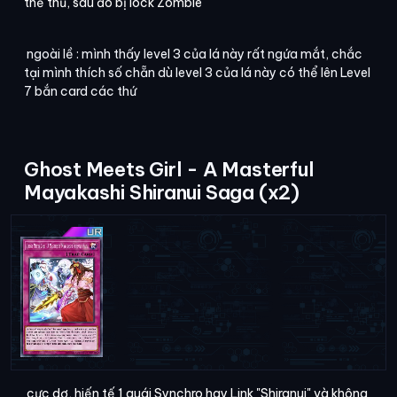
thế thủ, sau đó bị lock Zombie
ngoài lề : mình thấy level 3 của lá này rất ngứa mắt, chắc
tại mình thích số chẵn dù level 3 của lá này có thể lên Level
7 bắn card các thứ
Ghost Meets Girl - A Masterful
Mayakashi Shiranui Saga (x2)
cực dơ, hiến tế 1 quái Synchro hay Link "Shiranui" và không