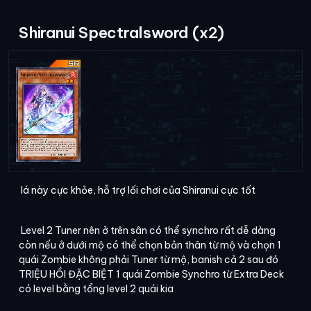
Shiranui Spectralsword (x2)
lá này cực khỏe, hỗ trợ lối chơi của Shiranui cực tốt
Level 2 Tuner nên ở trên sân có thể synchro rất dễ dàng
còn nếu ở dưới mộ có thể chọn bản thân từ mộ và chọn 1
quái Zombie không phải Tuner từ mộ, banish cả 2 sau đó
TRIỆU HỒI ĐẶC BIỆT 1 quái Zombie Synchro từ Extra Deck
có level bằng tổng level 2 quái kia