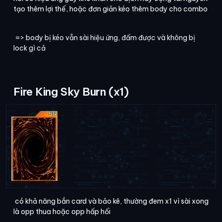
hồi có hiệu ứng gây khó khăn cho địch hay cộng tài nguyên
tạo thêm lợi thế, hoặc đơn giản kéo thêm body cho combo
=> body bị kéo vẫn sài hiệu ứng, đấm được và không bị
lock gì cả
Fire King Sky Burn (x1)
có khả năng bắn card và bảo kê, thường đem x1 vì sài xong
là opp thua hoặc opp hấp hối