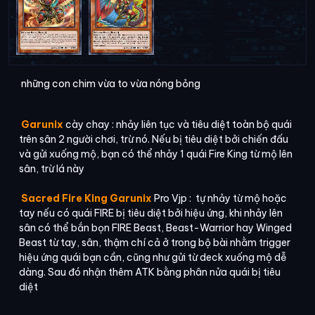
những con chim vừa to vừa nóng bỏng
Garunix
cày chay : nhảy liên tục và tiêu diệt toàn bộ quái
trên sân 2 người chơi, trừ nó. Nếu bị tiêu diệt bởi chiến đấu
và gửi xuống mộ, bạn có thể nhảy 1 quái Fire King từ mộ lên
sân, trừ lá này
Sacred Fire King Garunix
Pro Vjp : tự nhảy từ mộ hoặc
tay nếu có quái FIRE bị tiêu diệt bởi hiệu ứng, khi nhảy lên
sân có thể bắn bọn FIRE Beast, Beast-Warrior hay Winged
Beast từ tay, sân, thậm chí cả ở trong bộ bài nhằm trigger
hiệu ứng quái bạn cần, cũng như gửi từ deck xuống mộ dễ
dàng. Sau đó nhận thêm ATK bằng phân nửa quái bị tiêu
diệt