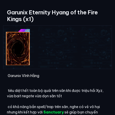
Garunix Eternity Hyang of the Fire
Kings (x1)
Garunix Vĩnh Hằng
tiêu diệt hết toàn bộ quái trên sân khi được triệu hồi Xyz,
vừa bait negate vừa dọn sân tốt
có khả năng bắn spell/trap trên sân, nghe có vẻ vô hại
nhưng khi kết hợp với
Sanctuary
sẽ giúp bạn chuyển