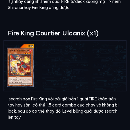
tự nhảy cũng như ném quái FIRE từ deck xuống mộ => ném
Shiranui hay Fire King cũng được
Fire King Courtier Ulcanix (x1)
search bọn Fire King với cái giá bắn 1 quái FIRE khác trên
tay hay sân, có thể 1.5 card combo cực cháy và không bị
lock, sau đó có thể thay đổi Level bằng quái được search
lên tay