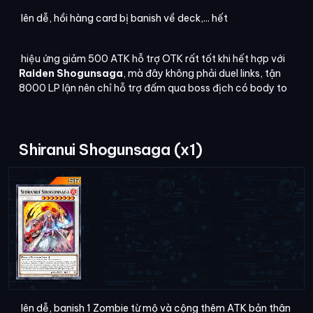
lên dễ, hồi hàng card bị banish về deck,... hết
hiệu ứng giảm 500 ATK hỗ trợ OTK rất tốt khi hết hợp với
Raiden Shogunsaga
, mà đây không phải duel links, tận
8000 LP lận nên chỉ hỗ trợ đấm qua boss địch có body to
Shiranui Shogunsaga (x1)
lên dễ, banish 1 Zombie từ mộ và cộng thêm ATK bản thân