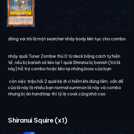
đóng vai trò là một searcher nhảy body liên tục cho combo
nhảy quái Tuner Zombie thủ 0 từ deck bằng cách tự hiến
tế, nếu bị banish sẽ kéo lại 1 quái Shiranui bị banish (trừ lá
này) hỗ trợ combo hoặc kéo lại những boss của bạn
còn việc triệu hồi 2 quái kệ đi vì hiếm khi dùng lắm, vấn đề
của lá này là nhiều bạn normal summon lá này và combo
nhưng bị ăn handtrap thì tỷ lệ cook cũng khá cao
Shiranui Squire (x1)