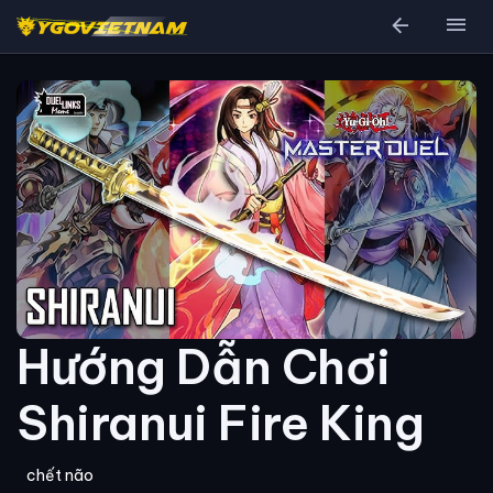
arrow_back
menu
Hướng Dẫn Chơi
Shiranui Fire King
chết não