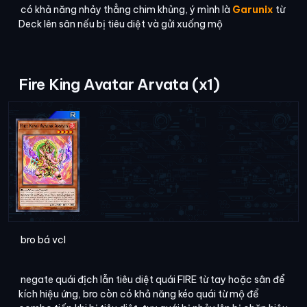
có khả năng nhảy thẳng chim khủng, ý mình là
Garunix
từ
Deck lên sân nếu bị tiêu diệt và gửi xuống mộ
Fire King Avatar Arvata (x1)
bro bá vcl
negate quái địch lẫn tiêu diệt quái FIRE từ tay hoặc sân để
kích hiệu ứng, bro còn có khả năng kéo quái từ mộ để