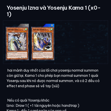
Yosenju Izna và Yosenju Kama 1 (x0-
1)
hai mảnh duy nhất của lối chơi yosenju normal summon
còn giữ lại, Kama 1 cho phép bạn normal summon 1 quái
Yosenju sau khi nó được normal summon, và cả 2 đều có
effect end phase sẽ về tay (sủi)
Nếu có quái Yosenju khác
Izna : Draw 1 ( +1 tài nguyên hoặc handtrap )
Kama 1 : đẩy 1 card ngửa của opp về