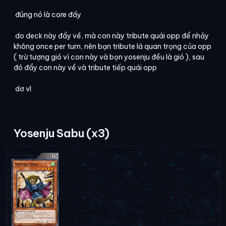
đúng nó là core đấy
do deck này đẩy về, mà con này tribute quái opp để nhảy
không once per turn, nên bạn tribute lá quan trọng của opp
( trừ tượng gió vì con này và bọn yosenju đều là gió ), sau
đó đẩy con này về và tribute tiếp quái opp
dơ vl
Yosenju Sabu (x3)