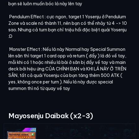
bạn sẽ luôn muốn bóc lá này lên tay
Pendulum Effect : cực ngon, target 1 Yosenju ở Pendulum
Zone và scale nó thành 11, nên bạn có thể nhảy từ 4 -> 10
sao. Nhưng cả turn bạn chỉ triệu hồi đặc biệt quái Yosenju
:D
Monster Effect : Nếu lá này Normal hay Special Summon
lên sân thì target 1 card opp và return ( đẩy ) lá đó về tay,
mỗi khi có 1 hoặc nhiều lá bài ở sân bị đẩy về tay và main
deck bởi hiệu ứng CỦA CHÍNH BẠN và KHI LÁ NÀY Ở TRÊN
SÂN, tất cả quái Yosenju của bạn tăng thêm 500 ATK (
yes, không once per turn ). Nếu lá này được special
summon thì nó từ quay về tay
Mayosenju Daibak (x2-3)