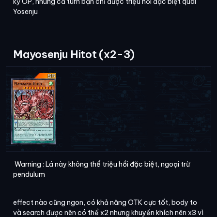
kỳ OP, nhung cả turn bạn chỉ được triệu hồi đặc biệt quái
Yosenju
Mayosenju Hitot (x2-3)
Warning : Lá này không thể triệu hồi đặc biệt, ngoại trừ
pendulum
effect nào cũng ngon, có khả năng OTK cực tốt, body to
và search được nên có thể x2 nhưng khuyến khích nên x3 vì