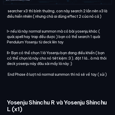
searcher x3 thì bình thường, con này search 2 lần nên x3 là
điều hiển nhiên ( nhưng chả ai dùng effect 2 của nó cả )
I> nếu lá này normal summon mà có bài yosenju khác (
quái,spell hay trap đều được ) bạn có thể search 1 quái
Pendulum Yosenju từ deck lên tay
II> Bạn có thể chọn 1 lá Yosenju bạn đang điều khiển ( bạn
có thể chọn lá này cho nó tiêt kiệm :3 ), đặt 1 lá... à mà thôi
deck yosenju này đâu sài mấy lá này :)
End Phase ở lượt nó normal summon thì nó sẽ về tay ( sủi )
Yosenju Shinchu R và Yosenju Shinchu
L (x1)