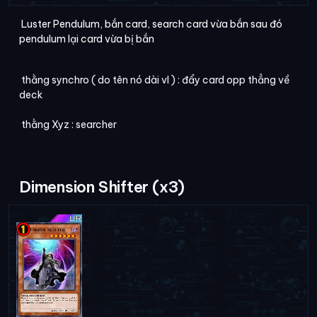
Luster Pendulum, bắn card, search card vừa bắn sau đó
pendulum lại card vừa bị bắn
thằng synchro ( do tên nó dài vl ) : đẩy card opp thẳng về
deck
thằng Xyz : searcher
Dimension Shifter (x3)