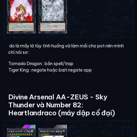
do là mấy lá tùy tình huống và làm mồi cho pot nên mình
chỉ nói sơ :
Tornado Dragon : bắn spell/trap
Tiger King : negate hoặc bait negate opp
Divine Arsenal AA-ZEUS - Sky
Thunder và Number 82:
Heartlandraco (máy dập cổ đại)