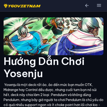
arrow_back
menu
Hướng Dẫn Chơi
Yosenju
Yosenju là một deck rất ảo, ảo đến mức bạn muốn OTK,
Midrange hay Control đều được, nhưng cuối turn bọn nó sủi
hết, deck này chia làm 2 loại : Pendulum và không dùng
Pendulum, nhưng bây giờ người ta chơi Pendulum là chủ yếu do
có quá nhiều support ngon và ít choke point hơn lối chơi kia -