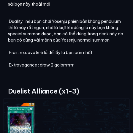
sài bọn này thoải mái
Duality : nếu bạn chơi Yosenju phiên bản không pendulum
thì lá này rất ngon, nhớ là lượt khi dùng lá này bạn không
special summon được, bạn có thể dùng trong deck này do
bạn có dùng vài mảnh của Yosenju normal summon
Pros : excavate 6 lá để lấy lá bạn cần nhất
Extravagance : draw 2 go brrrrrrr
Duelist Alliance (x1-3)