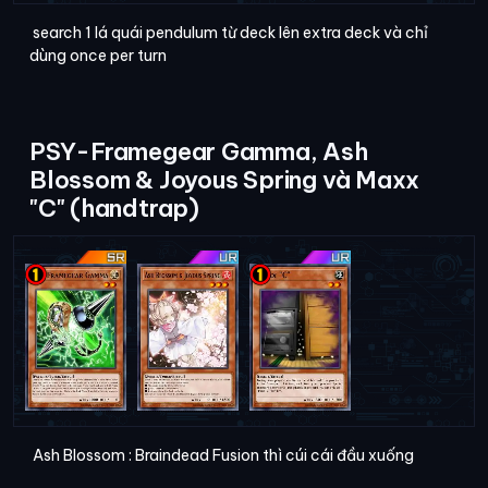
search 1 lá quái pendulum từ deck lên extra deck và chỉ
dùng once per turn
PSY-Framegear Gamma, Ash
Blossom & Joyous Spring và Maxx
"C" (handtrap)
Ash Blossom : Braindead Fusion thì cúi cái đầu xuống