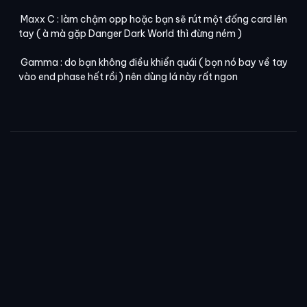
Maxx C : làm chậm opp hoặc bạn sẽ rút một đống card lên
tay ( à mà gặp Danger Dark World thì đừng ném )
Gamma : do bạn không điều khiển quái ( bọn nó bay về tay
vào end phase hết rồi ) nên dùng lá này rất ngon