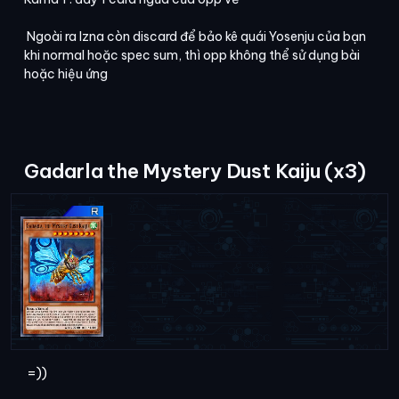
Ngoài ra Izna còn discard để bảo kê quái Yosenju của bạn
khi normal hoặc spec sum, thì opp không thể sử dụng bài
hoặc hiệu ứng
Gadarla the Mystery Dust Kaiju (x3)
=))