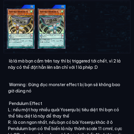
là lá mà bạn cầm trên tay thì bị triggered tới chết, vì 2 lá
này có thể đặt hẳn lên sân chỉ với 1 lá phép :D
Warning : Đừng đọc monster effect bị bạn sẽ không bao
giờ dùng nó
Pendulum Effect
L : nếu một hay nhiều quái Yosenju bị tiêu diệt thì bạn có
thể tiêu diệt lá này để thay thế
R : là con ngon nhất, nếu bạn có bài Yosenju khác ở ô
Pendulum bạn có thể biến lá này thành scale 11 cmnl, cực