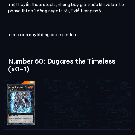
một huyền thoại staple, nhưng bây giờ trước khi vô battle
phase thì có 1 đống negate rồi, F để tưởng nhớ
à mà con này không once per turn
Number 60: Dugares the Timeless
(x0-1)