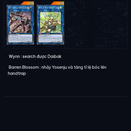
Wynn : search được Daibak
Barren Blossom : nhảy Yosenju và tăng tỉ lệ bóc lên
handtrap