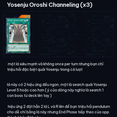
Yosenju Oroshi Channeling (x3)
một lá siêu mạnh và không once per turn nhưng bạn chỉ
triệu hồi đặc biệt quái Yosenju trong cả lượt
lá này có 2 hiệu ứng đều ngon, một là search quái Yosenju
Level 5 hoặc cao hơn ( ý của dòng này nghĩa là search 1
con boss từ deck lên tay )
hiệu ứng 2 đặt hẳn 2 lá L và R lên để bạn triệu hồi pendulum
cho dễ chỉ bằng lá này nhưng End Phase tiếp theo của opp