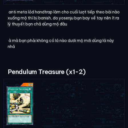
anti meta lỏd handtrap làm cho cuối lượt tiếp theo bài nào
xuống mộ thì bị banish, do yosenju bạn bay về tay nên ít ra
lý thuyết bạn chả dùng mộ đâu
à mà bạn phải không có lá nào dưới mộ mới dùng lá này
nhá
Pendulum Treasure (x1-2)