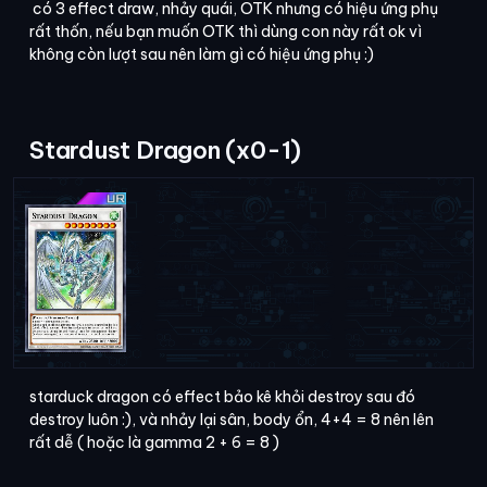
có 3 effect draw, nhảy quái, OTK nhưng có hiệu ứng phụ
rất thốn, nếu bạn muốn OTK thì dùng con này rất ok vì
không còn lượt sau nên làm gì có hiệu ứng phụ :)
Stardust Dragon (x0-1)
starduck dragon có effect bảo kê khỏi destroy sau đó
destroy luôn :), và nhảy lại sân, body ổn, 4+4 = 8 nên lên
rất dễ ( hoặc là gamma 2 + 6 = 8 )