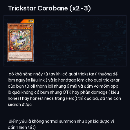
Trickstar Corobane (x2-3)
có khả năng nhảy từ tay khi có quái trickstar ( thường để
làm nguyên liệu link ) và là handtrap làm cho quai trickstar
của bạn từ loli thành loli nhưng 6 múi và đấm vỡ mồm opp,
là quái không có burn nhưng OTK hay phản damage ( kiểu
honest hay honest neos trong Hero ) thì cực bá, đã thế còn
search được
điểm yếu là không normal summon như bọn kia được vì
cần 1 hiến tế :)