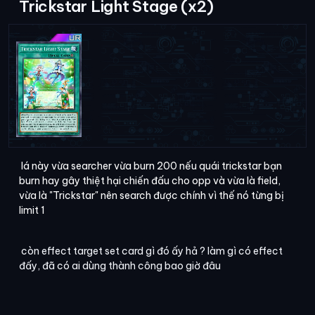
Trickstar Light Stage (x2)
lá này vừa searcher vừa burn 200 nếu quái trickstar bạn
burn hay gây thiệt hại chiến đấu cho opp và vừa là field,
vừa là "Trickstar" nên search được chính vì thế nó từng bị
limit 1
còn effect target set card gì đó ấy hả ? làm gì có effect
đấy, đã có ai dùng thành công bao giờ đâu