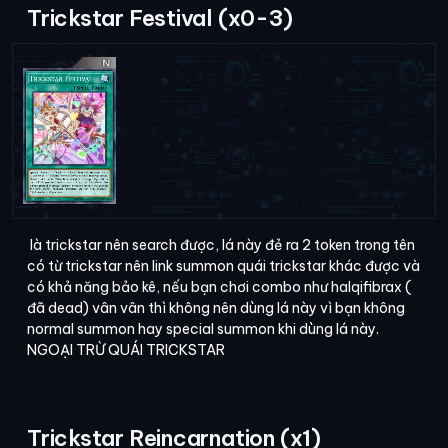
Trickstar Festival (x0-3)
là trickstar nên search được, lá này đẻ ra 2 token trong tên
có từ trickstar nên link summon quái trickstar khác được và
có khả năng bảo kê, nếu bạn chơi combo như halqifibrax (
đã dead) vân vân thì không nên dùng lá này vì bạn không
normal summon hay special summon khi dùng lá này.
NGOẠI TRỪ QUÁI TRICKSTAR
Trickstar Reincarnation (x1)