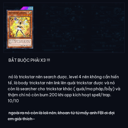
BẮT BUỘC PHẢI X3 !!!
nó là trickstar nên search được, level 4 nên không cần hiến
tế, là body trickstar nên link lên quái trickstar được và nó
còn là searcher cho trickstar khác ( quái/ma pháp/bẫy) và
thậm chí nó còn burn 200 khi opp kích hoạt spell/trap.
10/10
ngoài ra nó còn là loli nên, khoan từ từ mấy anh FBI ơi đợi
em giải thích-