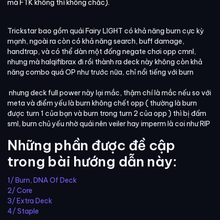
mà FTK không thì không chắc).
Trickstar bao gồm quái Fairy LIGHT có khả năng burn cực kỳ
mạnh, ngoài ra còn có khả năng search, buff damage,
handtrap, và có thể dàn một đống negate chơi opp cmnl,
nhưng mà halqifibrax đi rồi thành ra deck này không còn khả
năng combo quá OP như trước nữa, chỉ nổi tiếng với burn
nhưng deck full power này lại mắc, thậm chí là mắc nếu so với
meta và điểm yếu là burn không chết opp ( thường là burn
được turn 1 của bạn và burn trong turn 2 của opp ) thì bị đấm
sml, burn chủ yếu nhờ quái nên veiler hay imperm là coi như RIP
Những phần được đề cập
trong bài hướng dẫn này:
1/ Burn, DNA Of Deck
2/ Core
3/ Extra Deck
4/ Staple