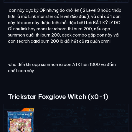
con này cực kỳ OP nhưng do khó lên ( 2 Level 3 hoăc thấp
hơn, à mà Link monster có level đéo đâu ), và chỉ có 1 con
này, khi con này được triệu hồi đặc biệt bởi BẤT KỲ LÝ DO
GÌ như link hay monster reborn thì burn 200, nếu opp
summon quái thì burn 200, deck combo gặp con này với
con search card burn 200 là đái hết cả ra quần cmnl
cho đến khi opp summon ra con ATK hơn 1800 và đấm
chết con này
Trickstar Foxglove Witch (x0-1)