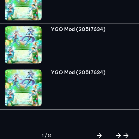
YGO Mod (20517634)
YGO Mod (20517634)
arrow_forward
arrow_forward
arrow_forward
1 / 8