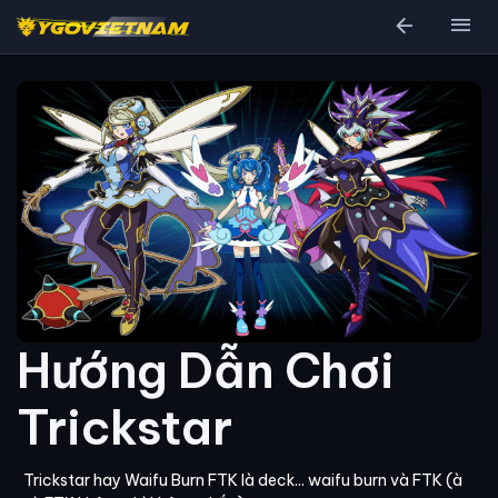
arrow_back
menu
Hướng Dẫn Chơi
Trickstar
Trickstar hay Waifu Burn FTK là deck... waifu burn và FTK (à