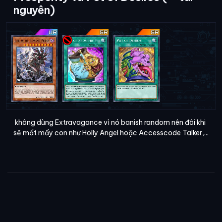
nguyên)
không dùng Extravagance vì nó banish random nên đôi khi
sẽ mất mấy con như Holly Angel hoặc Accesscode Talker,...