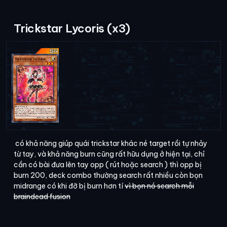
Trickstar Lycoris (x3)
có khả năng giúp quái trickstar khác né target rồi tự nhảy
từ tay, và khả năng burn cũng rất hữu dụng ở hiện tại, chỉ
cần có bài đưa lên tay opp ( rút hoặc search ) thì opp bị
burn 200, deck combo thường search rất nhiều còn bọn
midrange có khi đỡ bị burn hơn tí
vì bọn nó search mỗi
braindead fusion