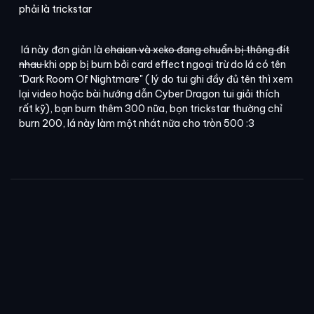
phải là trickstar
lá này đơn giản là
chaian và xeko đang chuẩn bị thông đít
nhau
khi opp bị burn bởi card effect ngoại trừ do lá có tên
"Dark Room Of Nightmare" ( lý do tui ghi đầy đủ tên thì xem
lại video hoặc bài hướng dẫn Cyber Dragon tui giải thích
rất kỹ), bạn burn thêm 300 nữa, bọn trickstar thường chỉ
burn 200, lá này làm một nhát nữa cho tròn 500 :3