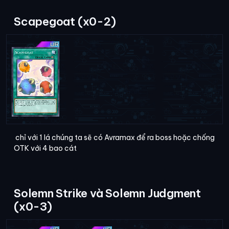
Scapegoat (x0-2)
chỉ với 1 lá chúng ta sẽ có Avramax để ra boss hoặc chống
OTK với 4 bao cát
Solemn Strike và Solemn Judgment
(x0-3)