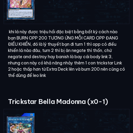
khi lá này được triệu hồi đặc biệt bằng bất kỳ cách nào
bạn BURN OPP 200 TƯƠNG ỨNG MỖI CARD OPP ĐANG
ĐIỀU KHIỂN, đó là lý thuyết bạn đi turn 1 thì opp có điều
khiển lá nào đâu, turn 2 thì bị ăn negate thì thốn, chứ
negate and destroy hay banish là bay cái body link 3,
nhưng con này có khả năng nhảy thêm 1 con trickstar Link
2 hoặc thấp hơn từ Extra Deck lên và burn 200 nên cũng có
thể dùng để leo link
Trickstar Bella Madonna (x0-1)