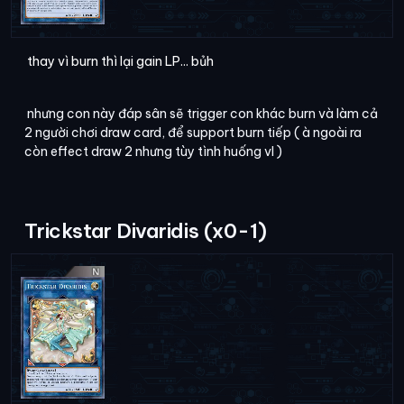
thay vì burn thì lại gain LP... bủh
nhưng con này đáp sân sẽ trigger con khác burn và làm cả
2 người chơi draw card, để support burn tiếp ( à ngoài ra
còn effect draw 2 nhưng tùy tình huống vl )
Trickstar Divaridis (x0-1)