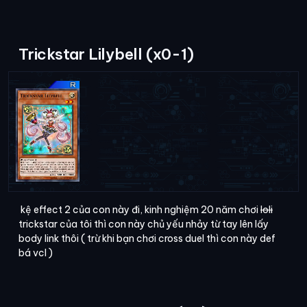
Trickstar Lilybell (x0-1)
kệ effect 2 của con này đi, kinh nghiệm 20 năm chơi
loli
trickstar của tôi thì con này chủ yếu nhảy từ tay lên lấy
body link thôi ( trừ khi bạn chơi cross duel thì con này def
bá vcl )