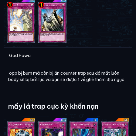
God Powa
opp bị burn mà còn bị ăn counter trap sau đó mất luôn
body sẽ bị bất lực và bạn sẽ được 1 vé ghé thăm địa ngục
mấy lá trap cực kỳ khốn nạn