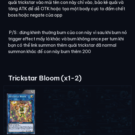
quái trickstar vào mũi tên con này chỉ vào, bảo kê quái và
tăng ATK để dễ OTK hoặc tạo một body cực to đấm chết
boss hoặc negate của opp
P/S : đừng khinh thường burn của con này vì sau khi burn nó
trigger effect mấy lá khác và burn không once per turn khi
bạn có thể link summon thêm quái trickstar đã normal
summon khác để con này burn thêm 200
Trickstar Bloom (x1-2)