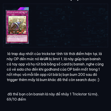
lá trap duy nhất của trickstar tính tời thời điểm hiện tại, lá
này OP đến mức nó
là UR
bị limit 1, lá này giúp bạn bainsh
cả tay opp và họ rút bài bằng số card bị banish, nghe cũng
có vẻ sida cho đến khi godhand của OP biến mất trong 1
nốt nhạc và mỗi lần opp rút bài bị bạn burn 200 sau đó
trigger thêm mấy lá burn khác đã thế còn search được :)
đã thế bạn còn banish lá này để nhảy 1 Trickstar từ mộ,
69/10 điểm