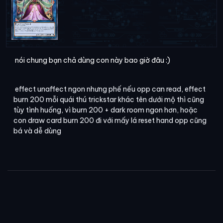
nói chung bạn chả dùng con này bao giờ đâu :)
effect unaffect ngon nhưng phế nếu opp can read, effect
burn 200 mỗi quái thú trickstar khác tên dưới mộ thì cũng
tùy tình huống, vì burn 200 + dark room ngon hơn, hoặc
con draw card burn 200 đi với mấy lá reset hand opp cũng
bá và dễ dùng