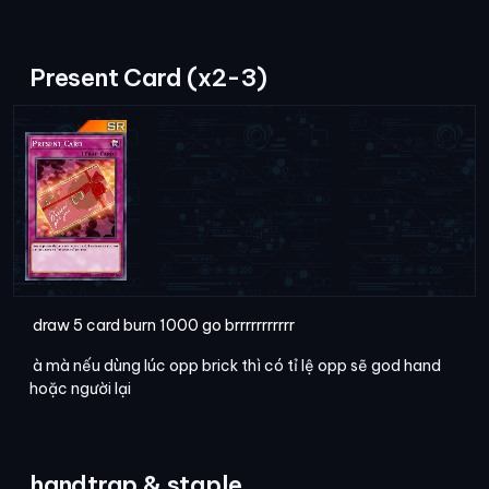
Present Card (x2-3)
draw 5 card burn 1000 go brrrrrrrrrrr
à mà nếu dùng lúc opp brick thì có tỉ lệ opp sẽ god hand
hoặc người lại
handtrap & staple