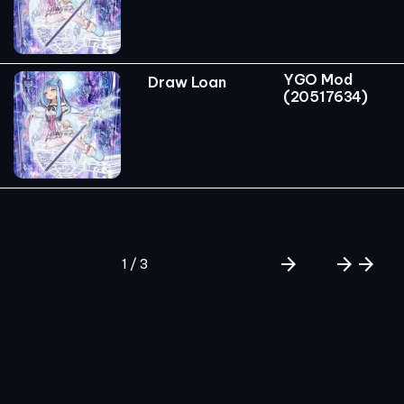
YGO Mod
Draw Loan
(20517634)
arrow_forward
arrow_forward
arrow_forward
1 / 3