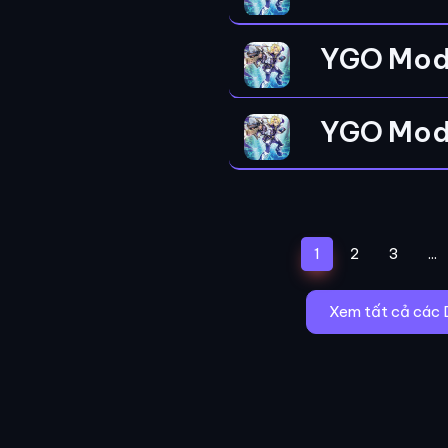
YGO Mod
YGO Mod
(current)
1
2
3
...
Xem tất cả các 