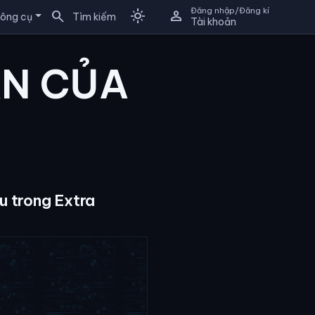
Đăng nhập/Đăng kí
search
light_mode
person
ông cụ
Tìm kiếm
Tài khoản
AN CỦA
u trong Extra