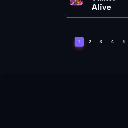
Alive
(current)
1
2
3
4
5