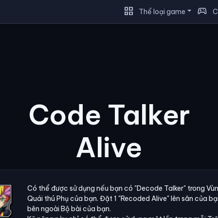
grid_view
sports_esports
Thể loại game
C
Code Talker
Alive
Có thể được sử dụng nếu bạn có "Decode Talker" trong Vù
Quái thú Phụ của bạn. Đặt 1 "Recoded Alive" lên sân của bạ
bên ngoài Bộ bài của bạn.