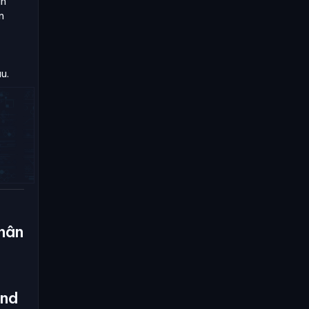
ận
n
u.
nhân
and