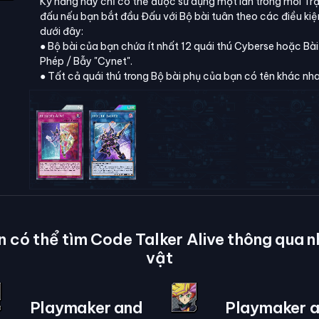
Kỹ năng này chỉ có thể được sử dụng một lần trong mỗi Tr
đấu nếu bạn bắt đầu Đấu với Bộ bài tuân theo các điều kiệ
dưới đây:
● Bộ bài của bạn chứa ít nhất 12 quái thú Cyberse hoặc Bài
Phép / Bẫy "Cynet".
● Tất cả quái thú trong Bộ bài phụ của bạn có tên khác nha
 có thể tìm Code Talker Alive thông qua 
vật
Playmaker and
Playmaker 