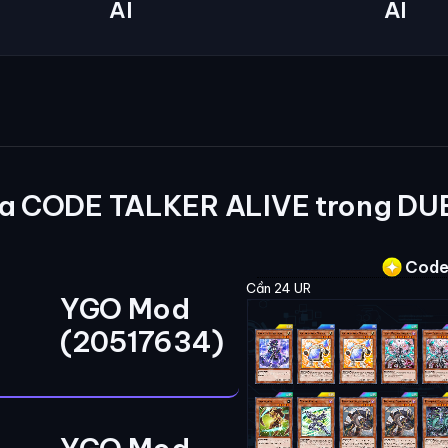
AI
AI
a CODE TALKER ALIVE trong DU
Code 
Cần 24 UR
YGO Mod
(20517634)