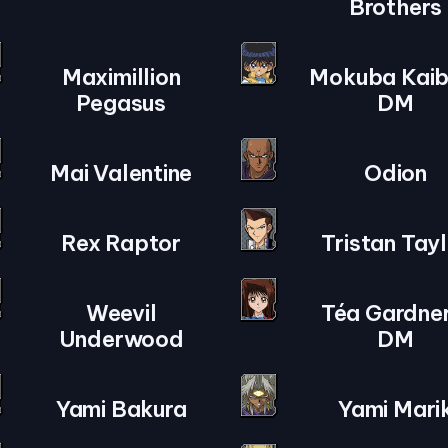
Brothers
Maximillion
Mokuba Kaib
Pegasus
DM
Mai Valentine
Odion
Rex Raptor
Tristan Tay
Weevil
Téa Gardner
Underwood
DM
Yami Bakura
Yami Mari