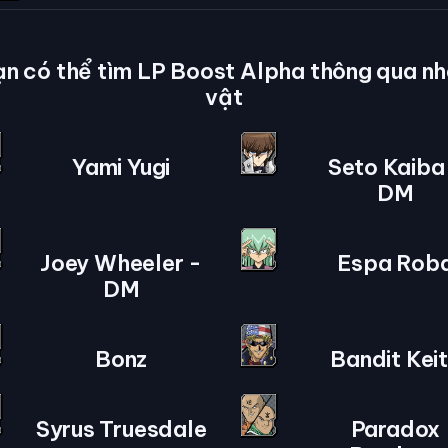
n có thể tìm LP Boost Alpha thông qua n
vật
Yami Yugi
Seto Kaiba
DM
Joey Wheeler -
Espa Rob
DM
Bonz
Bandit Kei
Syrus Truesdale
Paradox