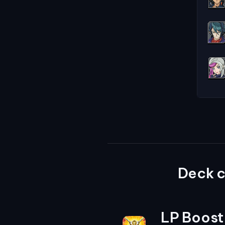
Deck 
LP Boost