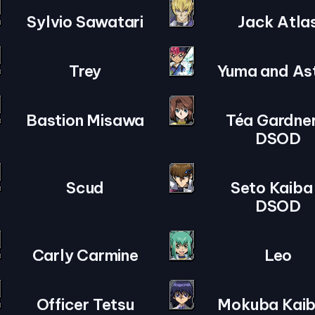
Sylvio Sawatari
Jack Atla
Trey
Yuma and Ast
Bastion Misawa
Téa Gardner
DSOD
Scud
Seto Kaiba
DSOD
Carly Carmine
Leo
Officer Tetsu
Mokuba Kaib