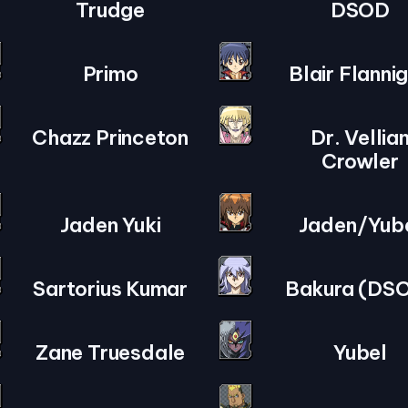
Trudge
DSOD
Primo
Blair Flanni
Chazz Princeton
Dr. Vellia
Crowler
Jaden Yuki
Jaden/Yub
Sartorius Kumar
Bakura (DS
Zane Truesdale
Yubel