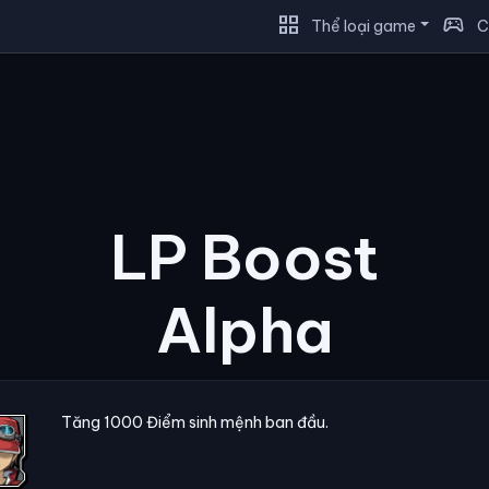
grid_view
sports_esports
Thể loại game
C
LP Boost
Alpha
Tăng 1000 Điểm sinh mệnh ban đầu.