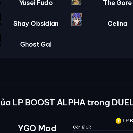
Yusei Fudo
The Gore
Shay Obsidian
Celina
Ghost Gal
của LP BOOST ALPHA trong DUEL
LP B
YGO Mod
Cần 17 UR