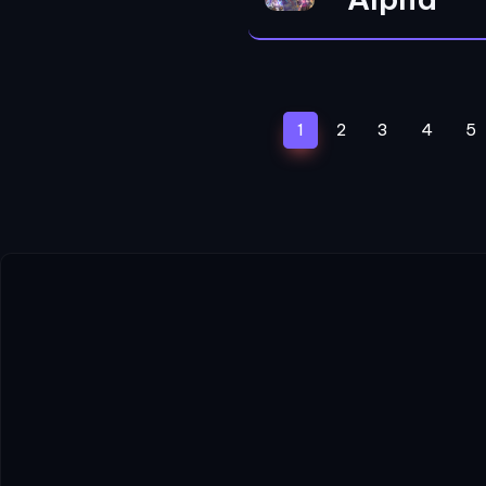
(current)
1
2
3
4
5